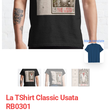
blank template
La TShirt Classic Usata
RB0301