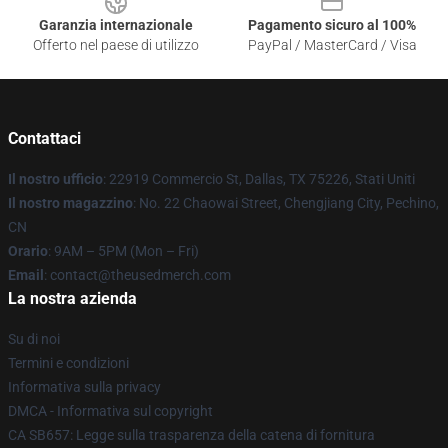
Garanzia internazionale
Pagamento sicuro al 100%
Offerto nel paese di utilizzo
PayPal / MasterCard / Visa
Contattaci
Il nostro ufficio
: 22919 Commercio St, Dallas, TX 75226, Stati Uniti
Il nostro magazzino
: No. 22 Chaowai Street, Chengjiang City, Pechino,
CN
Orario
: 9AM – 5PM (Mon – Fri)
Email
: contact@theusedmerch.com
La nostra azienda
Su di noi
Termini e condizioni
Informativa sulla privacy
DMCA - Informativa sul copyright
CA SB657: Legge sulla trasparenza della catena di fornitura