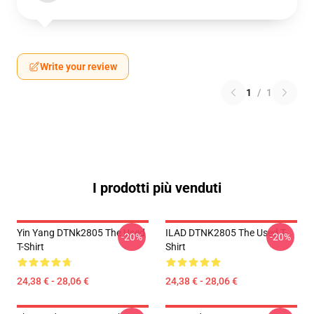
Write your review
1
/
1
I prodotti più venduti
Yin Yang DTNk2805 The Used
ILAD DTNK2805 The Used T-
-20%
-20%
T-Shirt
Shirt
24,38 € - 28,06 €
24,38 € - 28,06 €