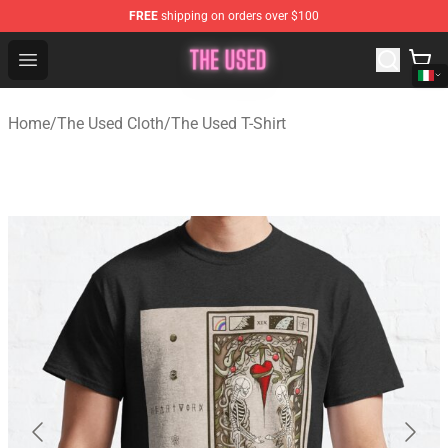
FREE
shipping on orders over $100
The Used Store - Official The Used Merchandise Shop
Open menu
Home
/
The Used Cloth
/
The Used T-Shirt