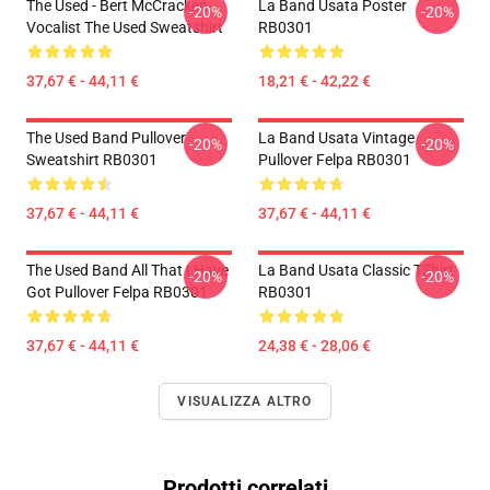
The Used - Bert McCracken
La Band Usata Poster
-20%
-20%
Vocalist The Used Sweatshirt
RB0301
37,67 € - 44,11 €
18,21 € - 42,22 €
The Used Band Pullover
La Band Usata Vintage
-20%
-20%
Sweatshirt RB0301
Pullover Felpa RB0301
37,67 € - 44,11 €
37,67 € - 44,11 €
The Used Band All That I Have
La Band Usata Classic TShirt
-20%
-20%
Got Pullover Felpa RB0301
RB0301
37,67 € - 44,11 €
24,38 € - 28,06 €
VISUALIZZA ALTRO
Prodotti correlati