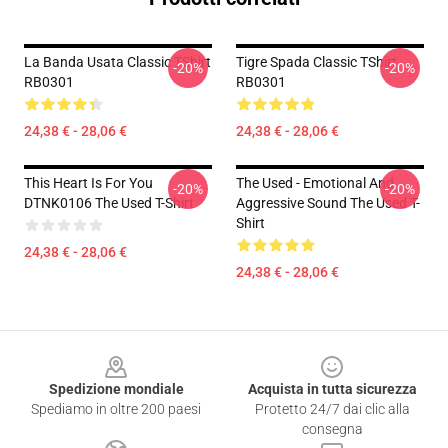
La Banda Usata Classic TShirt
Tigre Spada Classic TShirt
-20%
-20%
RB0301
RB0301
24,38 € - 28,06 €
24,38 € - 28,06 €
This Heart Is For You
The Used - Emotional And
-20%
-20%
DTNK0106 The Used T-Shirt
Aggressive Sound The Used T-
Shirt
24,38 € - 28,06 €
24,38 € - 28,06 €
Footer
Spedizione mondiale
Acquista in tutta sicurezza
Spediamo in oltre 200 paesi
Protetto 24/7 dai clic alla
consegna