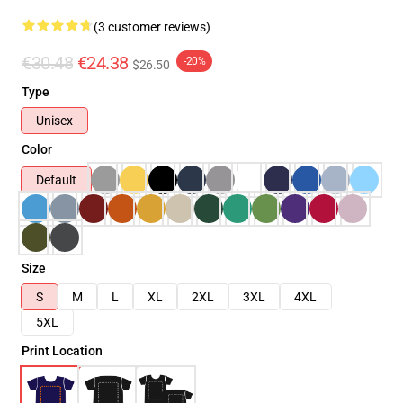
(3 customer reviews)
€30.48
€24.38
-20%
$26.50
Type
Unisex
Color
Default
Size
S
M
L
XL
2XL
3XL
4XL
5XL
Print Location