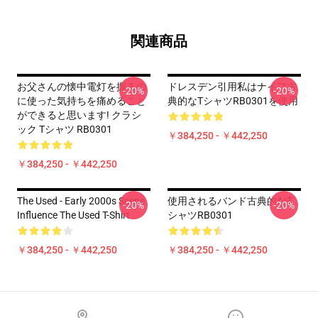
関連商品
お父さんの懐中電灯を握るの
ドレスデン引用私はナイフ古
-20%
-20%
に使った気持ちを痛めること
典的なTシャツRB0301を使用
ができると思います! クラシ
ック Tシャツ RB0301
￥384,250 - ￥442,250
￥384,250 - ￥442,250
The Used - Early 2000s Scene
使用されるバンド古典的なT
-20%
-20%
Influence The Used T-Shirt
シャツRB0301
￥384,250 - ￥442,250
￥384,250 - ￥442,250
Footer