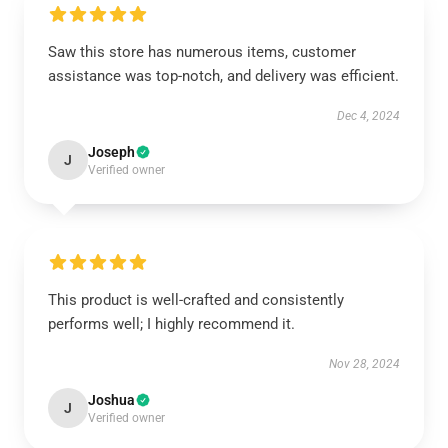
Saw this store has numerous items, customer
assistance was top-notch, and delivery was efficient.
Dec 4, 2024
Joseph
J
Verified owner
This product is well-crafted and consistently
performs well; I highly recommend it.
Nov 28, 2024
Joshua
J
Verified owner