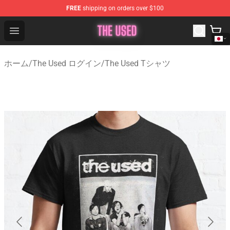
FREE
shipping on orders over $100
The Used Store - Official The Used Merchandise Shop
Open menu
ホーム
/
The Used ログイン
/
The Used Tシャツ