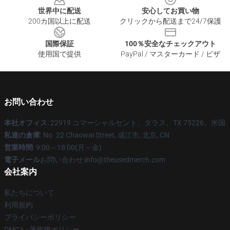
世界中に配送
安心してお買い物
200カ国以上に配送
クリックから配送まで24/7保護
国際保証
100％安全なチェックアウト
使用国で提供
PayPal / マスターカード / ビザ
お問い合わせ
本社オフィス
: 22919 コマーシャルセント、ダラス、TX 75226、米国
私達の倉庫
: No. 22 Chaowai Street, 成江市, 北京, CN
営業時間
: 9:00～18:00(月～金)
電子メール
お問い合わせ:info@theusedmerch.com
会社案内
私たちについて
利用規約
プライバシーポリシー
DMCA - 著作権ポリシー