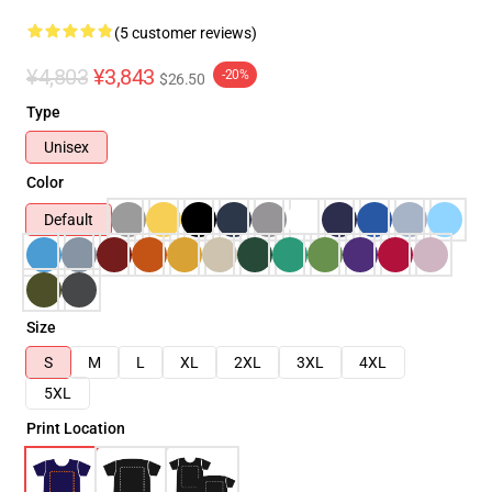
(5 customer reviews)
¥4,803
¥3,843
-20%
$26.50
Type
Unisex
Color
Default
Size
S
M
L
XL
2XL
3XL
4XL
5XL
Print Location