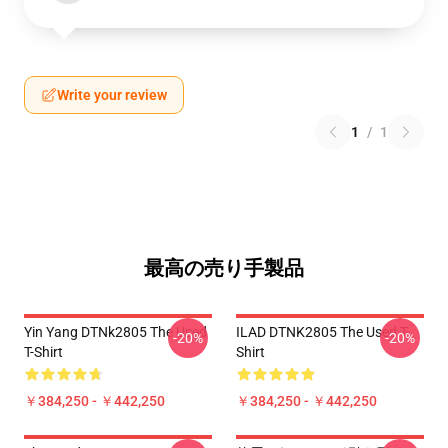
Write your review
1
/
1
最高の売り手製品
Yin Yang DTNk2805 The Used
ILAD DTNK2805 The Used T-
-20%
-20%
T-Shirt
Shirt
￥384,250 - ￥442,250
￥384,250 - ￥442,250