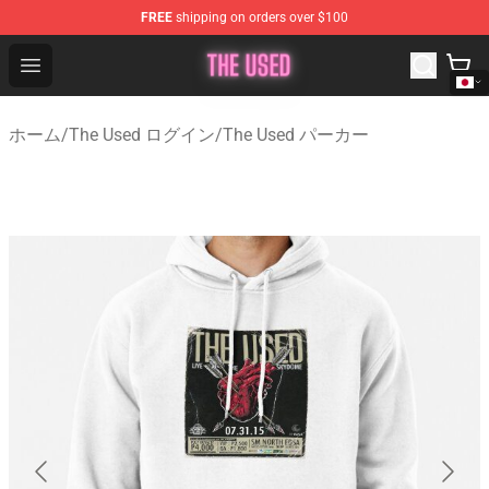
FREE
shipping on orders over $100
The Used Store - Official The Used Merchandise Shop
Open menu
ホーム
/
The Used ログイン
/
The Used パーカー