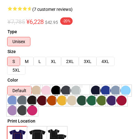
(7 customer reviews)
¥7,785
¥6,228
-20%
$42.95
Type
Unisex
Size
S
M
L
XL
2XL
3XL
4XL
5XL
Color
Default
Print Location