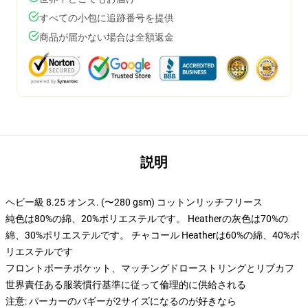
すべての小包に追跡番号を提供
商品が届かない場合は全額返金
説明
ヘビー級 8.25 オンス. (〜280 gsm) コットンリッチフリース
純色は80%の綿、20%ポリエステルです。 Heatherの灰色は70%の
綿、30%ポリエステルです。 チャコール Heatherは60%の綿、40%ポ
リエステルです
フロントポーチポケット、マッチングドローストリングとリブカフ
世界責任ある服装慣行基準に従って倫理的に供給される
注意: パーカーのバギーが2サイズになるのが好きなら