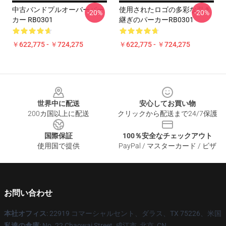
中古バンドプルオーバーパー
使用されたロゴの多彩な引き
-20%
-20%
カー RB0301
継ぎのパーカーRB0301
￥622,775 - ￥724,275
￥622,775 - ￥724,275
Footer
世界中に配送
安心してお買い物
200カ国以上に配送
クリックから配送まで24/7保護
国際保証
100％安全なチェックアウト
使用国で提供
PayPal / マスターカード / ビザ
お問い合わせ
本社オフィス
: 22919 コマーシャルセント、ダラス、TX 75226、米国
私達の倉庫
: No. 22 Chaowai Street, 成江市, 北京, CN