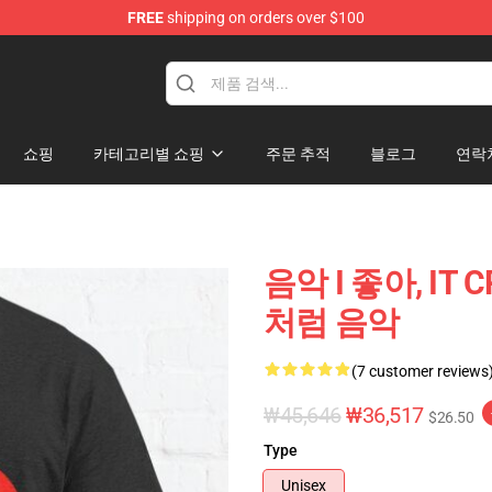
FREE
shipping on orders over $100
쇼핑
카테고리별 쇼핑
주문 추적
블로그
연락
음악 I 좋아, IT
처럼 음악
(7 customer reviews
₩45,646
₩36,517
$26.50
Type
Unisex