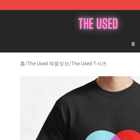
The Used Store - Official The Used Merchandise Shop
홈
홈
/
The Used 제품정보
/
The Used T-셔츠