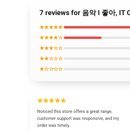
7 reviews for 음악 I 좋아
★★★★★
★★★★☆
★★★☆☆
★★☆☆☆
★☆☆☆☆
Noticed this store offers a great range,
customer support was responsive, and my
order was timely.