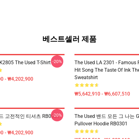
베스트셀러 제품
-20%
2805 The Used T-Shirt
The Used LA 2301 - Famous 
Hit Song The Taste Of Ink Th
Sweatshirt
0 - ₩4,202,900
₩5,642,910 - ₩6,607,510
-20%
 고전적인 티셔츠 RB0301
The Used 밴드 모든 그 나는 G
Pullover Hoodie RB0301
0 - ₩4,202,900