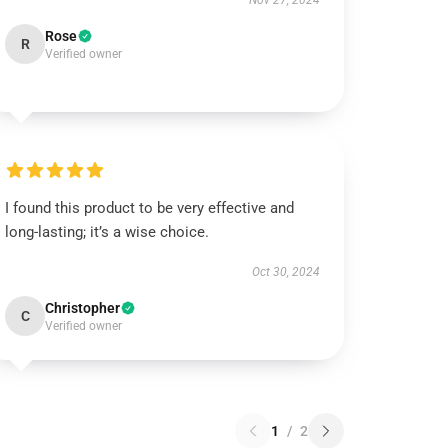
Nov 27, 2024
Rose
R
Verified owner
I found this product to be very effective and
long-lasting; it’s a wise choice.
Oct 30, 2024
Christopher
C
Verified owner
1
/
2