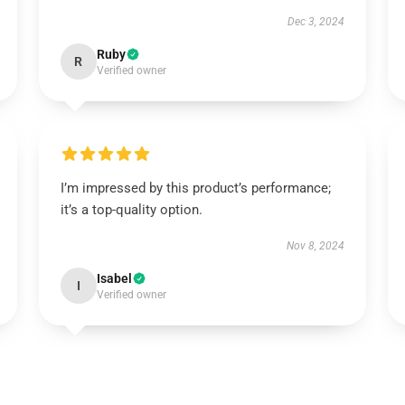
Dec 3, 2024
Ruby
R
Verified owner
I’m impressed by this product’s performance;
it’s a top-quality option.
Nov 8, 2024
Isabel
I
Verified owner