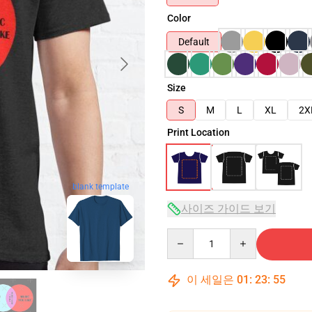
Color
Default
Size
S
M
L
XL
2X
Print Location
blank template
사이즈 가이드 보기
Quantity
이 세일은
01
:
23
:
54