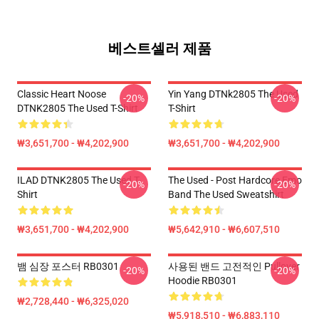
베스트셀러 제품
Classic Heart Noose
Yin Yang DTNk2805 The Used
-20%
-20%
DTNK2805 The Used T-Shirt
T-Shirt
₩3,651,700 - ₩4,202,900
₩3,651,700 - ₩4,202,900
ILAD DTNK2805 The Used T-
The Used - Post Hardcore Emo
-20%
-20%
Shirt
Band The Used Sweatshirt
₩3,651,700 - ₩4,202,900
₩5,642,910 - ₩6,607,510
뱀 심장 포스터 RB0301
사용된 밴드 고전적인 Pullover
-20%
-20%
Hoodie RB0301
₩2,728,440 - ₩6,325,020
₩5,918,510 - ₩6,883,110