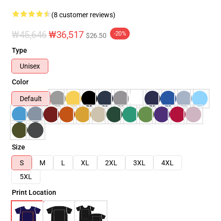
(8 customer reviews)
₩45,646
₩36,517
-20%
$26.50
Type
Unisex
Color
Default
Size
S
M
L
XL
2XL
3XL
4XL
5XL
Print Location