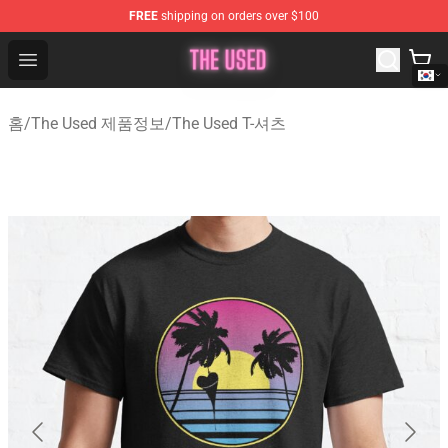
FREE
shipping on orders over $100
The Used Store - Official The Used Merchandise Shop
Open menu
홈
/
The Used 제품정보
/
The Used T-셔츠