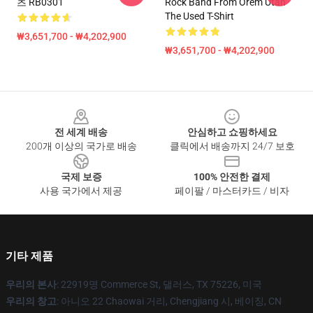
츠 RB0301
Rock Band From Orem Utah
The Used T-Shirt
₩3,651,700 - ₩4,202,900
₩3,651,700 - ₩4,202,900
Footer
전 세계 배송
안심하고 쇼핑하세요
200개 이상의 국가로 배송
클릭에서 배송까지 24/7 보호
국제 보증
100% 안전한 결제
사용 국가에서 제공
페이팔 / 마스터카드 / 비자
기타 제품
우리의 본사
: 22919명 Commerce St, 댈러스, TX 75226, 미국
우리의 창고
: 아니오 22 Chaowai 거리, Chengjiang 시, 베이징, CN