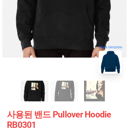
blank template
사용된 밴드 Pullover Hoodie
RB0301