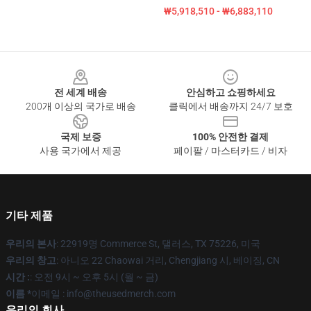
₩5,918,510 - ₩6,883,110
Footer
전 세계 배송
안심하고 쇼핑하세요
200개 이상의 국가로 배송
클릭에서 배송까지 24/7 보호
국제 보증
100% 안전한 결제
사용 국가에서 제공
페이팔 / 마스터카드 / 비자
기타 제품
우리의 본사
: 22919명 Commerce St, 댈러스, TX 75226, 미국
우리의 창고
: 아니오 22 Chaowai 거리, Chengjiang 시, 베이징, CN
시간 :
: 오전 9시 ~ 오후 5시 (월 ~ 금)
이름 *
이메일 : info@theusedmerch.com
우리의 회사