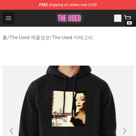
FREE
shipping on orders over $100
The Used Store - Official The Used Merchandise Shop
Open menu
홈
/
The Used 제품정보
/
The Used 카테고리