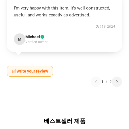
I’m very happy with this item. It’s well-constructed,
useful, and works exactly as advertised.
Oct 19, 2024
Michael
M
Verified owner
Write your review
1
/
2
베스트셀러 제품