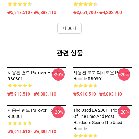
₩5,918,510 - ₩6,883,110
₩3,651,700 - ₩4,202,900
더 보기
관련 상품
사용된 밴드 Pullover Hoodie
사용된 로고 다채로운 Pullover
-20%
-20%
RB0301
Hoodie RB0301
₩5,918,510 - ₩6,883,110
₩5,918,510 - ₩6,883,110
사용된 밴드 Pullover Hoodie
The Used LA 2301 - Pioneers
-20%
-20%
RB0301
Of The Emo And Post
Hardcore Scene The Used
Hoodie
₩5,918,510 - ₩6,883,110