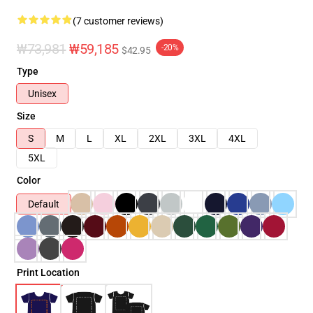
(7 customer reviews)
₩73,981
₩59,185
-20%
$42.95
Type
Unisex
Size
S
M
L
XL
2XL
3XL
4XL
5XL
Color
Default
Print Location