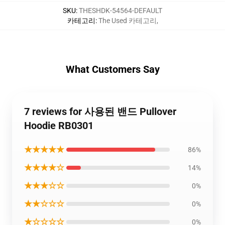
SKU
:
THESHDK-54564-DEFAULT
카테고리
:
The Used 카테고리
,
What Customers Say
7 reviews for 사용된 밴드 Pullover
Hoodie RB0301
★★★★★
86%
★★★★☆
14%
★★★☆☆
0%
★★☆☆☆
0%
★☆☆☆☆
0%