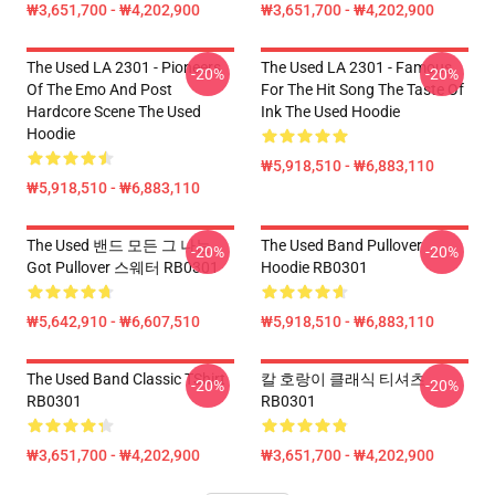
₩3,651,700 - ₩4,202,900
₩3,651,700 - ₩4,202,900
The Used LA 2301 - Pioneers
The Used LA 2301 - Famous
-20%
-20%
Of The Emo And Post
For The Hit Song The Taste Of
Hardcore Scene The Used
Ink The Used Hoodie
Hoodie
₩5,918,510 - ₩6,883,110
₩5,918,510 - ₩6,883,110
The Used 밴드 모든 그 나는
The Used Band Pullover
-20%
-20%
Got Pullover 스웨터 RB0301
Hoodie RB0301
₩5,642,910 - ₩6,607,510
₩5,918,510 - ₩6,883,110
The Used Band Classic TShirt
칼 호랑이 클래식 티셔츠
-20%
-20%
RB0301
RB0301
₩3,651,700 - ₩4,202,900
₩3,651,700 - ₩4,202,900