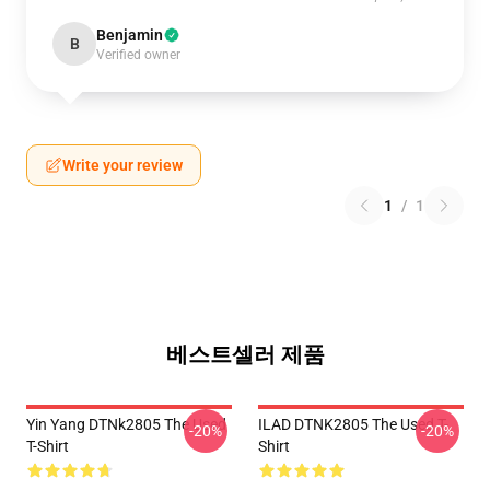
Benjamin
B
Verified owner
Write your review
1
/
1
베스트셀러 제품
Yin Yang DTNk2805 The Used
ILAD DTNK2805 The Used T-
-20%
-20%
T-Shirt
Shirt