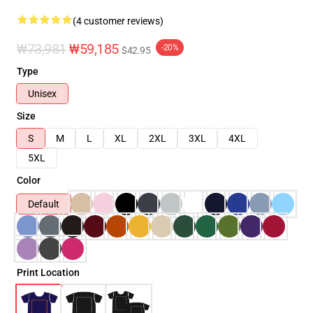
(4 customer reviews)
₩73,981
₩59,185
-20%
$42.95
Type
Unisex
Size
S
M
L
XL
2XL
3XL
4XL
5XL
Color
Default
Print Location