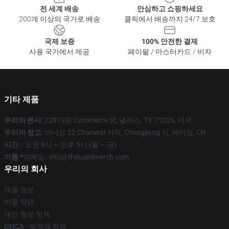
전 세계 배송
안심하고 쇼핑하세요
200개 이상의 국가로 배송
클릭에서 배송까지 24/7 보호
국제 보증
100% 안전한 결제
사용 국가에서 제공
페이팔 / 마스터카드 / 비자
기타 제품
우리의 본사
: 22919명 Commerce St, 댈러스, TX 75226, 미국
우리의 창고
: 아니오 22 Chaowai 거리, Chengjiang 시, 베이징, CN
시간 :
: 오전 9시 ~ 오후 5시 (월 ~ 금)
이름 *
이메일 : info@theusedmerch.com
우리의 회사
제품 정보
이용 약관
개인 정보 정책
DMCA - 저작권 정책