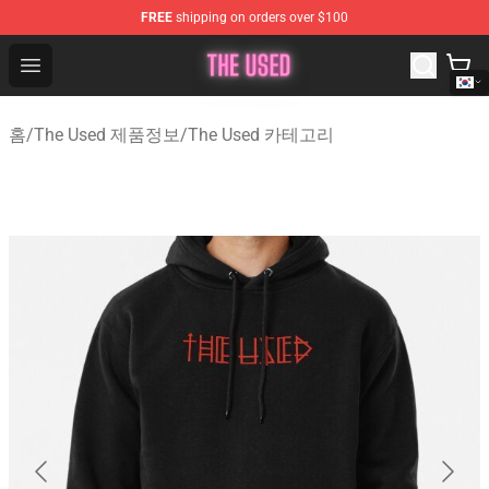
FREE
shipping on orders over $100
The Used Store - Official The Used Merchandise Shop
Open menu
홈
/
The Used 제품정보
/
The Used 카테고리