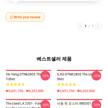
Write your review
1
/
1
베스트셀러 제품
Yin Yang DTNk2805 The Used
ILAD DTNK2805 The Used T-
-20%
-20%
T-Shirt
Shirt
₩3,651,700 - ₩4,202,900
₩3,651,700 - ₩4,202,900
The Used LA 2301 - Famous
사용 된 포스터 RB0301
-20%
-20%