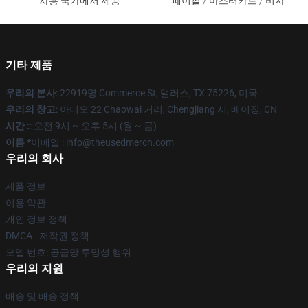
사용 국가에서 제공
페이팔 / 마스터카드 / 비자
기타 제품
우리의 본사
: 22919명 Commerce St, 댈러스, TX 75226, 미국
우리의 창고
: 아니오 22 Chaowai 거리, Chengjiang 시, 베이징, CN
시간 :
: 오전 9시 ~ 오후 5시 (월 ~ 금)
이름 *
이메일 : info@theusedmerch.com
우리의 회사
제품 정보
이용 약관
개인 정보 정책
DMCA - 저작권 정책
모델 번호: 공급망 투명성 행위
우리의 지원
배송 및 배송 정책