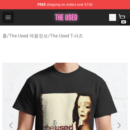
FREE
shipping on orders over $100
The Used Store - Official The Used Merchandise Shop
Open menu
홈
/
The Used 제품정보
/
The Used T-셔츠