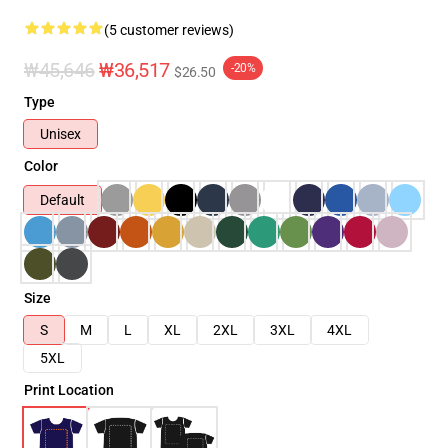
(5 customer reviews)
₩45,646
₩36,517
-20%
$26.50
Type
Unisex
Color
Default
Size
S
M
L
XL
2XL
3XL
4XL
5XL
Print Location