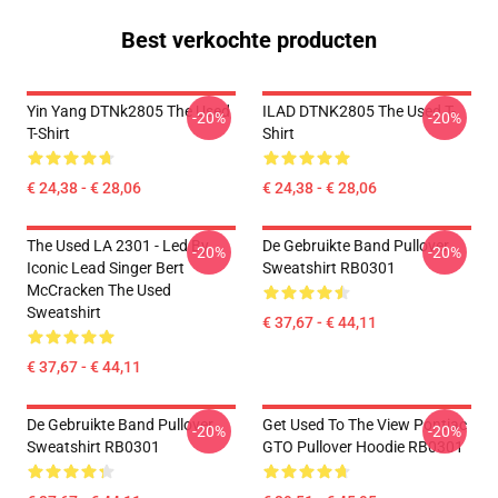
Best verkochte producten
Yin Yang DTNk2805 The Used
ILAD DTNK2805 The Used T-
-20%
-20%
T-Shirt
Shirt
€ 24,38 - € 28,06
€ 24,38 - € 28,06
The Used LA 2301 - Led By
De Gebruikte Band Pullover
-20%
-20%
Iconic Lead Singer Bert
Sweatshirt RB0301
McCracken The Used
Sweatshirt
€ 37,67 - € 44,11
€ 37,67 - € 44,11
De Gebruikte Band Pullover
Get Used To The View Pontiac
-20%
-20%
Sweatshirt RB0301
GTO Pullover Hoodie RB0301