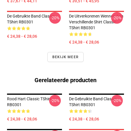
€ 37,67 - € 44,11
€ 39,51 - € 45,95
De Gebruikte Band Classic
De Uitverkorenen Wennen Aan
-20%
-20%
TShirt RB0301
Verschillende Shirt Classic
TShirt RB0301
€ 24,38 - € 28,06
€ 24,38 - € 28,06
BEKIJK MEER
Gerelateerde producten
Rood Hart Classic TShirt
De Gebruikte Band Classic
-20%
-20%
RB0301
TShirt RB0301
€ 24,38 - € 28,06
€ 24,38 - € 28,06