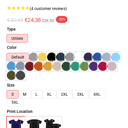
(4 customer reviews)
€30.48
€24.38
-20%
$26.50
Type
Unisex
Color
Default
Size
S
M
L
XL
2XL
3XL
4XL
5XL
Print Location