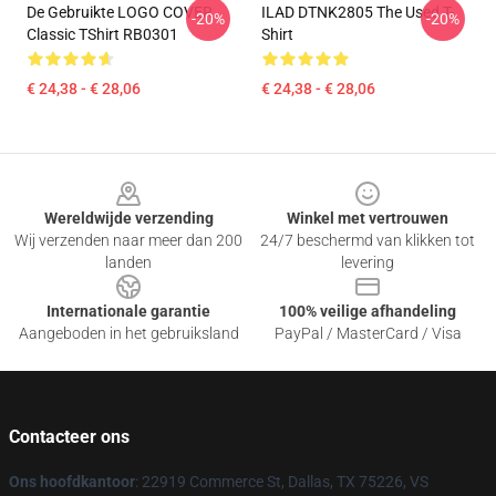
De Gebruikte LOGO COVER
ILAD DTNK2805 The Used T-
-20%
-20%
Classic TShirt RB0301
Shirt
€ 24,38 - € 28,06
€ 24,38 - € 28,06
Footer
Wereldwijde verzending
Winkel met vertrouwen
Wij verzenden naar meer dan 200
24/7 beschermd van klikken tot
landen
levering
Internationale garantie
100% veilige afhandeling
Aangeboden in het gebruiksland
PayPal / MasterCard / Visa
Contacteer ons
Ons hoofdkantoor
: 22919 Commerce St, Dallas, TX 75226, VS