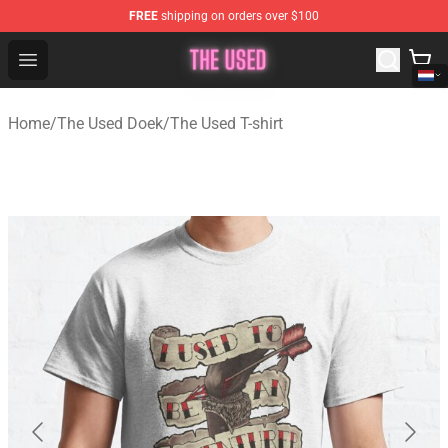
FREE
shipping on orders over $100
The Used Store - Official The Used Merchandise Shop
Open menu
Home
/
The Used Doek
/
The Used T-shirt