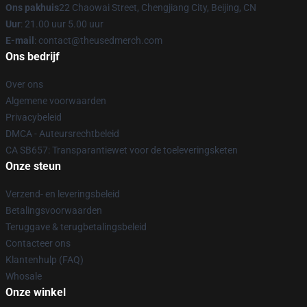
Ons pakhuis
22 Chaowai Street, Chengjiang City, Beijing, CN
Uur
: 21.00 uur 5.00 uur
E-mail
: contact@theusedmerch.com
Ons bedrijf
Over ons
Algemene voorwaarden
Privacybeleid
DMCA - Auteursrechtbeleid
CA SB657: Transparantiewet voor de toeleveringsketen
Onze steun
Verzend- en leveringsbeleid
Betalingsvoorwaarden
Teruggave & terugbetalingsbeleid
Contacteer ons
Klantenhulp (FAQ)
Whosale
Onze winkel