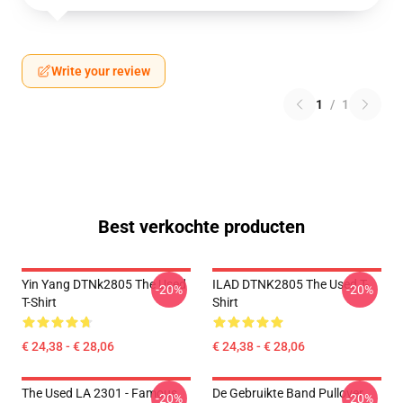
Write your review
1
/
1
Best verkochte producten
Yin Yang DTNk2805 The Used
ILAD DTNK2805 The Used T-
-20%
-20%
T-Shirt
Shirt
€ 24,38 - € 28,06
€ 24,38 - € 28,06
The Used LA 2301 - Famous
De Gebruikte Band Pullover
-20%
-20%