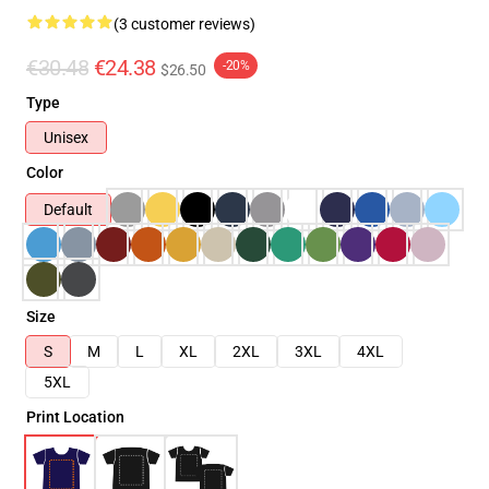
(3 customer reviews)
€30.48
€24.38
-20%
$26.50
Type
Unisex
Color
Default
Size
S
M
L
XL
2XL
3XL
4XL
5XL
Print Location