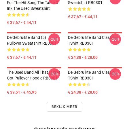
For The Hit Song The Taste Of
Sweatshirt RB0301
Ink The Used Sweatshirt
€ 37,67 - € 44,11
€ 37,67 - € 44,11
De Gebruikte Band (5)
De Gebruikte Band Classic
-20%
-20%
Pullover Sweatshirt RB0301
TShirt RB0301
€ 37,67 - € 44,11
€ 24,38 - € 28,06
The Used Band All That I Have
De Gebruikte Band Classic
-20%
-20%
Got Pullover Hoodie RB0301
TShirt RB0301
€ 39,51 - € 45,95
€ 24,38 - € 28,06
BEKIJK MEER