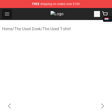
FREE
shipping on orders over $100
Open menu
The Used Store - Official The Use
Home
/
The Used Doek
/
The Used T-shirt