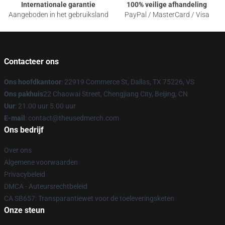
Internationale garantie
100% veilige afhandeling
Aangeboden in het gebruiksland
PayPal / MasterCard / Visa
Contacteer ons
Ons hoofdkantoor
: 22919 Commerce St, Dallas, TX 75226, VS
Ons pakhuis
22 Chaowai Street, Chengjiang City, Beijing, CN
Uur
: 21.00 uur 5.00 uur
E-mail
: contact@theusedmerch.com
Ons bedrijf
Over ons
Algemene voorwaarden
Privacybeleid
DMCA - Auteursrechtbeleid
CA SB657: Transparantiewet voor de toeleveringsketen
Onze steun