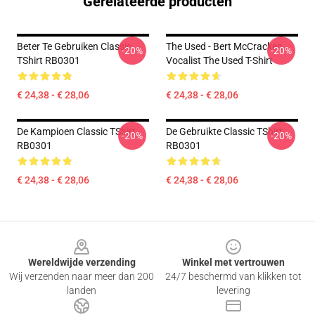
Gerelateerde producten
Beter Te Gebruiken Classic
The Used - Bert McCracken
-20%
-20%
TShirt RB0301
Vocalist The Used T-Shirt
€ 24,38 - € 28,06
€ 24,38 - € 28,06
De Kampioen Classic TShirt
De Gebruikte Classic TShirt
-20%
-20%
RB0301
RB0301
€ 24,38 - € 28,06
€ 24,38 - € 28,06
Footer
Wereldwijde verzending
Winkel met vertrouwen
Wij verzenden naar meer dan 200
24/7 beschermd van klikken tot
landen
levering