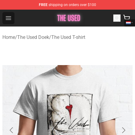
FREE
shipping on orders over $100
The Used Store - Official The Used Merchandise Shop
Open menu
Home
/
The Used Doek
/
The Used T-shirt