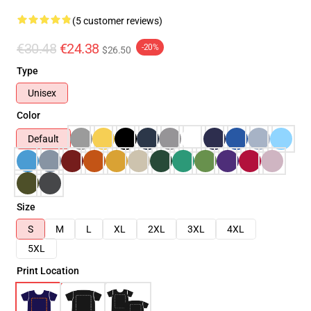
(5 customer reviews)
€30.48
€24.38
-20%
$26.50
Type
Unisex
Color
Default
Size
S
M
L
XL
2XL
3XL
4XL
5XL
Print Location