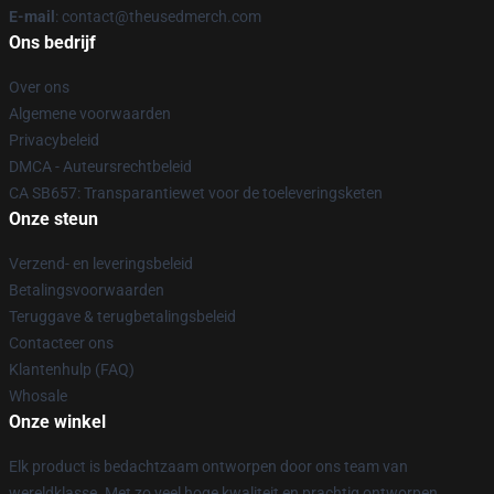
E-mail
: contact@theusedmerch.com
Ons bedrijf
Over ons
Algemene voorwaarden
Privacybeleid
DMCA - Auteursrechtbeleid
CA SB657: Transparantiewet voor de toeleveringsketen
Onze steun
Verzend- en leveringsbeleid
Betalingsvoorwaarden
Teruggave & terugbetalingsbeleid
Contacteer ons
Klantenhulp (FAQ)
Whosale
Onze winkel
Elk product is bedachtzaam ontworpen door ons team van
wereldklasse. Met zo veel hoge kwaliteit en prachtig ontworpen