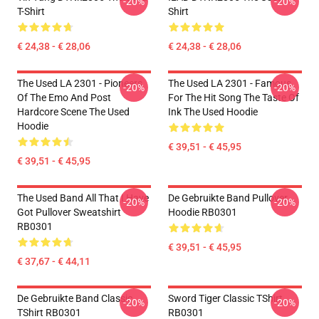
-20%
-20%
T-Shirt
Shirt
€ 24,38 - € 28,06
€ 24,38 - € 28,06
The Used LA 2301 - Pioneers
The Used LA 2301 - Famous
-20%
-20%
Of The Emo And Post
For The Hit Song The Taste Of
Hardcore Scene The Used
Ink The Used Hoodie
Hoodie
€ 39,51 - € 45,95
€ 39,51 - € 45,95
The Used Band All That I Have
De Gebruikte Band Pullover
-20%
-20%
Got Pullover Sweatshirt
Hoodie RB0301
RB0301
€ 39,51 - € 45,95
€ 37,67 - € 44,11
De Gebruikte Band Classic
Sword Tiger Classic TShirt
-20%
-20%
TShirt RB0301
RB0301