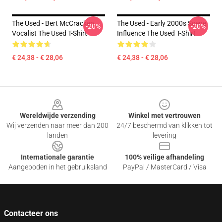
The Used - Bert McCracken
The Used - Early 2000s Scene
-20%
-20%
Vocalist The Used T-Shirt
Influence The Used T-Shirt
€ 24,38 - € 28,06
€ 24,38 - € 28,06
Footer
Wereldwijde verzending
Winkel met vertrouwen
Wij verzenden naar meer dan 200
24/7 beschermd van klikken tot
landen
levering
Internationale garantie
100% veilige afhandeling
Aangeboden in het gebruiksland
PayPal / MasterCard / Visa
Contacteer ons