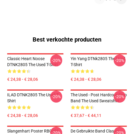
Best verkochte producten
Classic Heart Noose
Yin Yang DTNk2805 The Used
-20%
-20%
DTNK2805 The Used T-Shirt
T-Shirt
€ 24,38 - € 28,06
€ 24,38 - € 28,06
ILAD DTNK2805 The Used T-
The Used - Post Hardcore Emo
-20%
-20%
Shirt
Band The Used Sweatshirt
€ 24,38 - € 28,06
€ 37,67 - € 44,11
Slangenhart Poster RB0301
De Gebruikte Band Classic
-20%
-20%