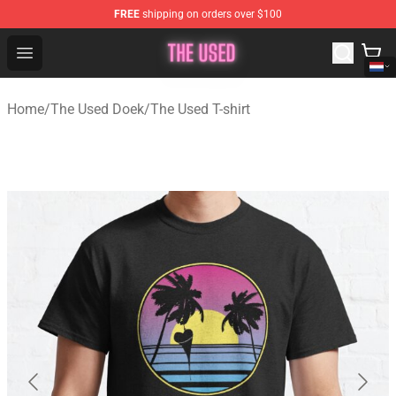
FREE
shipping on orders over $100
The Used Store - Official The Used Merchandise Shop
Open menu
Home
/
The Used Doek
/
The Used T-shirt