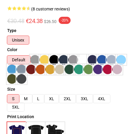
(8 customer reviews)
€30.48
€24.38
-20%
$26.50
Type
Unisex
Color
Default
Size
S
M
L
XL
2XL
3XL
4XL
5XL
Print Location