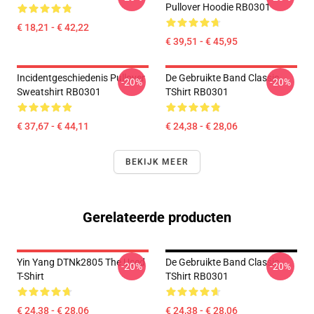
Pullover Hoodie RB0301
€ 18,21 - € 42,22
€ 39,51 - € 45,95
Incidentgeschiedenis Pullover
De Gebruikte Band Classic
-20%
-20%
Sweatshirt RB0301
TShirt RB0301
€ 37,67 - € 44,11
€ 24,38 - € 28,06
BEKIJK MEER
Gerelateerde producten
Yin Yang DTNk2805 The Used
De Gebruikte Band Classic
-20%
-20%
T-Shirt
TShirt RB0301
€ 24,38 - € 28,06
€ 24,38 - € 28,06