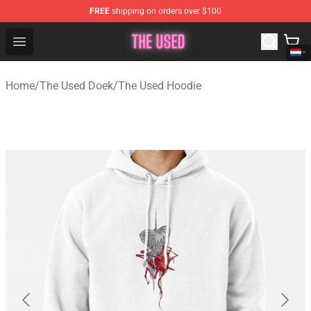
FREE
shipping on orders over $100
The Used Store - Official The Used Merchandise Shop
Open menu
Home
/
The Used Doek
/
The Used Hoodie