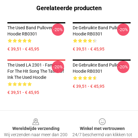
Gerelateerde producten
The Used Band Pullover
De Gebruikte Band Pullover
-20%
-20%
Hoodie RB0301
Hoodie RB0301
€ 39,51 - € 45,95
€ 39,51 - € 45,95
The Used LA 2301 - Famous
De Gebruikte Band Pullover
-20%
-20%
For The Hit Song The Taste Of
Hoodie RB0301
Ink The Used Hoodie
€ 39,51 - € 45,95
€ 39,51 - € 45,95
Footer
Wereldwijde verzending
Winkel met vertrouwen
Wij verzenden naar meer dan 200
24/7 beschermd van klikken tot