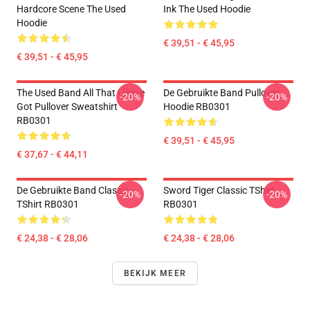
Hardcore Scene The Used
Ink The Used Hoodie
Hoodie
€ 39,51 - € 45,95
€ 39,51 - € 45,95
The Used Band All That I Have
De Gebruikte Band Pullover
-20%
-20%
Got Pullover Sweatshirt
Hoodie RB0301
RB0301
€ 39,51 - € 45,95
€ 37,67 - € 44,11
De Gebruikte Band Classic
Sword Tiger Classic TShirt
-20%
-20%
TShirt RB0301
RB0301
€ 24,38 - € 28,06
€ 24,38 - € 28,06
BEKIJK MEER