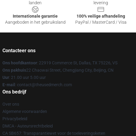
landen
levering
Internationale garantie
100% veilige afhandeling
Aangeboden in het gebruiksland
PayPal / MasterCard / Visa
Contacteer ons
Ons hoofdkantoor
: 22919 Commerce St, Dallas, TX 75226, VS
Ons pakhuis
22 Chaowai Street, Chengjiang City, Beijing, CN
Uur
: 21.00 uur 5.00 uur
E-mail
: contact@theusedmerch.com
Ons bedrijf
Over ons
Algemene voorwaarden
Privacybeleid
DMCA - Auteursrechtbeleid
CA SB657: Transparantiewet voor de toeleveringsketen