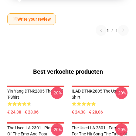
Write your review
1
/
1
Best verkochte producten
Yin Yang DTNk2805 The Used
ILAD DTNK2805 The Used T-
-20%
-20%
T-Shirt
Shirt
€ 24,38 - € 28,06
€ 24,38 - € 28,06
The Used LA 2301 - Pioneers
The Used LA 2301 - Famous
-20%
-20%
Of The Emo And Post
For The Hit Song The Taste Of