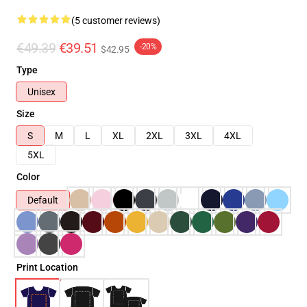
(5 customer reviews)
€49.39
€39.51
-20%
$42.95
Type
Unisex
Size
S
M
L
XL
2XL
3XL
4XL
5XL
Color
Default
Print Location