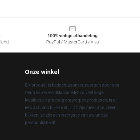
e
100% veilige afhandeling
sland
PayPal / MasterCard / Visa
Onze winkel
Elk product is bedachtzaam ontworpen door ons
team van wereldklasse. Met zo veel hoge
kwaliteit en prachtig ontworpen producten, is er
iets dat past bij elke stijl. Dit zijn meer dan alleen
blikken, ze zijn een weergave van uw unieke
persoonlijkheid!