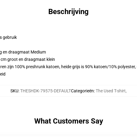
Beschrijving
ks gebruik
ang en draagmaat Medium
3 cm groot en draagmaat klein
ren zijn 100% preshrunk katoen, heide grijs is 90% katoen/10% polyester
eid
SKU
:
THESHDK-79575-DEFAULT
Categorieën
:
The Used T-shirt
,
What Customers Say