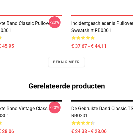
-20%
kte Band Classic Pullover
Incidentgeschiedenis Pullove
B0301
Sweatshirt RB0301
€ 45,95
€ 37,67 - € 44,11
BEKIJK MEER
Gerelateerde producten
-20%
kte Band Vintage Classic
De Gebruikte Band Classic TS
0301
RB0301
€ 28,06
€ 24,38 - € 28,06