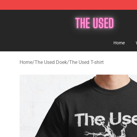
The Used Store - Official The Used Merchandise Shop
Home
Home
/
The Used Doek
/
The Used T-shirt