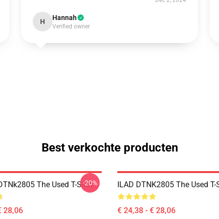
Dec 2, 2024
Hannah
H
Verified owner
Best verkochte producten
-20%
DTNk2805 The Used T-Shirt
ILAD DTNK2805 The Used T-S
€ 28,06
€ 24,38 - € 28,06