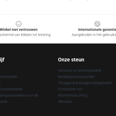
Winkel met vertrouwen
Internationale garanti
chermd van klikken tot levering
Aangeboden in het gebruik
jf
Onze steun
Verzend- en leveringsbeleid
oorwaarden
Betalingsvoorwaarden
d
Teruggave & terugbetalingsbeleid
rsrechtbeleid
Contacteer ons
ransparantiewet voor de
Klantenhulp (FAQ)
keten
Whosale