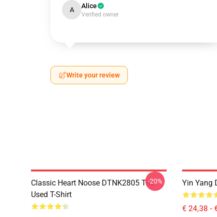
Alice
A
Verified owner
Write your review
-20%
Classic Heart Noose DTNK2805 The
Yin Yang 
Used T-Shirt
€ 24,38 - 