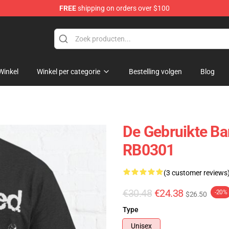
FREE
shipping on orders over $100
Winkel
Winkel per categorie
Bestelling volgen
Blog
De Gebruikte Ban
RB0301
(3 customer reviews
€30.48
€24.38
-20%
$26.50
Type
Unisex