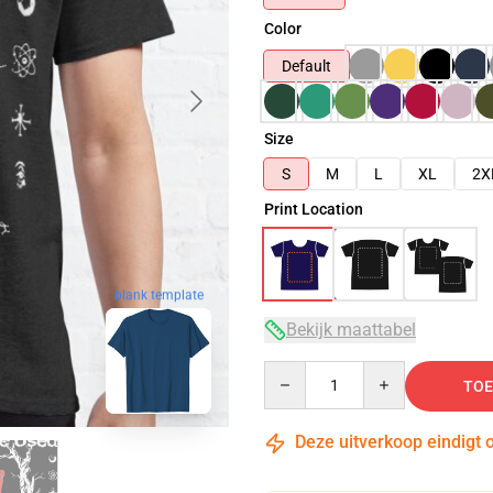
Color
Default
Size
S
M
L
XL
2X
Print Location
blank template
Bekijk maattabel
Quantity
TOE
Deze uitverkoop eindigt 