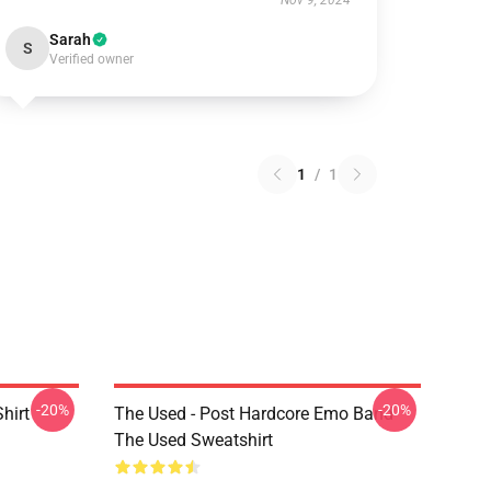
Nov 9, 2024
Sarah
S
Verified owner
1
/
1
-20%
-20%
hirt
The Used - Post Hardcore Emo Band
The Used Sweatshirt