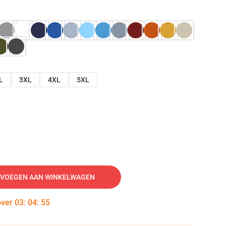
L
3XL
4XL
5XL
VOEGEN AAN WINKELWAGEN
over
03
:
04
:
54