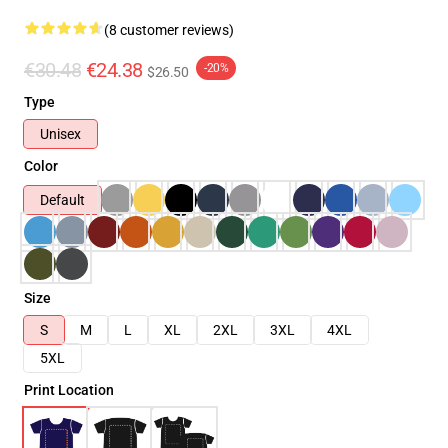
(8 customer reviews)
€30.48
€24.38
-20%
$26.50
Type
Unisex
Color
Default
Size
S
M
L
XL
2XL
3XL
4XL
5XL
Print Location