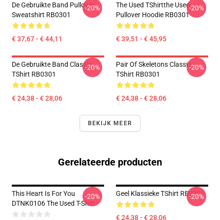
De Gebruikte Band Pullover
The Used TShirtthe Used
-20%
-20%
Sweatshirt RB0301
Pullover Hoodie RB0301
€ 37,67 - € 44,11
€ 39,51 - € 45,95
De Gebruikte Band Classic
Pair Of Skeletons Classic
-20%
-20%
TShirt RB0301
TShirt RB0301
€ 24,38 - € 28,06
€ 24,38 - € 28,06
BEKIJK MEER
Gerelateerde producten
This Heart Is For You
Geel Klassieke TShirt RB0301
-20%
-20%
DTNK0106 The Used T-Shirt
€ 24,38 - € 28,06