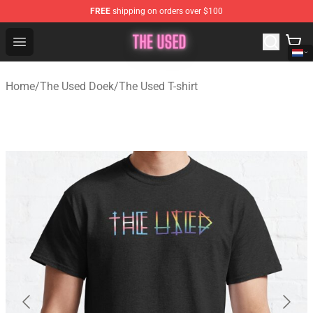
FREE
shipping on orders over $100
The Used Store - Official The Used Merchandise Shop
Open menu
Home
/
The Used Doek
/
The Used T-shirt