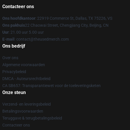
Contacteer ons
Ons hoofdkantoor
: 22919 Commerce St, Dallas, TX 75226, VS
Ons pakhuis
22 Chaowai Street, Chengjiang City, Beijing, CN
Uur
: 21.00 uur 5.00 uur
E-mail
: contact@theusedmerch.com
Ons bedrijf
Over ons
Algemene voorwaarden
Privacybeleid
DMCA - Auteursrechtbeleid
CA SB657: Transparantiewet voor de toeleveringsketen
Onze steun
Verzend- en leveringsbeleid
Betalingsvoorwaarden
Teruggave & terugbetalingsbeleid
Contacteer ons