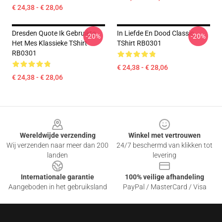
€ 24,38 - € 28,06
Dresden Quote Ik Gebruikte
In Liefde En Dood Classic
-20%
-20%
Het Mes Klassieke TShirt
TShirt RB0301
RB0301
€ 24,38 - € 28,06
€ 24,38 - € 28,06
Footer
Wereldwijde verzending
Winkel met vertrouwen
Wij verzenden naar meer dan 200
24/7 beschermd van klikken tot
landen
levering
Internationale garantie
100% veilige afhandeling
Aangeboden in het gebruiksland
PayPal / MasterCard / Visa