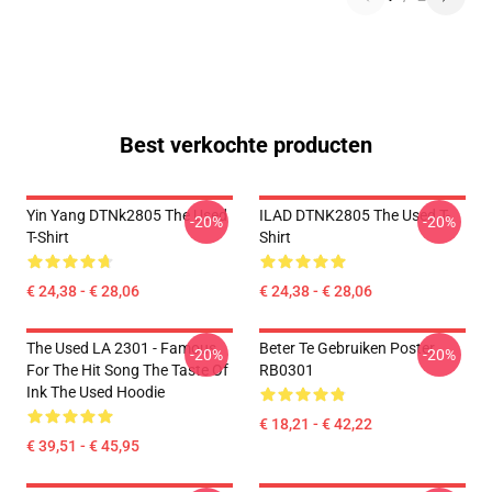
Best verkochte producten
Yin Yang DTNk2805 The Used
ILAD DTNK2805 The Used T-
-20%
-20%
T-Shirt
Shirt
€ 24,38 - € 28,06
€ 24,38 - € 28,06
The Used LA 2301 - Famous
Beter Te Gebruiken Poster
-20%
-20%
For The Hit Song The Taste Of
RB0301
Ink The Used Hoodie
€ 18,21 - € 42,22
€ 39,51 - € 45,95