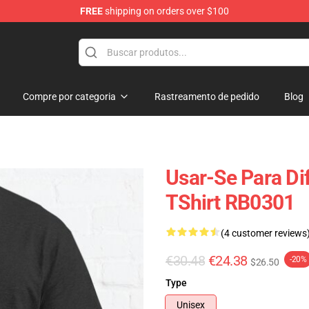
FREE
shipping on orders over $100
Compre por categoria
Rastreamento de pedido
Blog
Usar-Se Para Di
TShirt RB0301
(4 customer reviews
€30.48
€24.38
-20%
$26.50
Type
Unisex