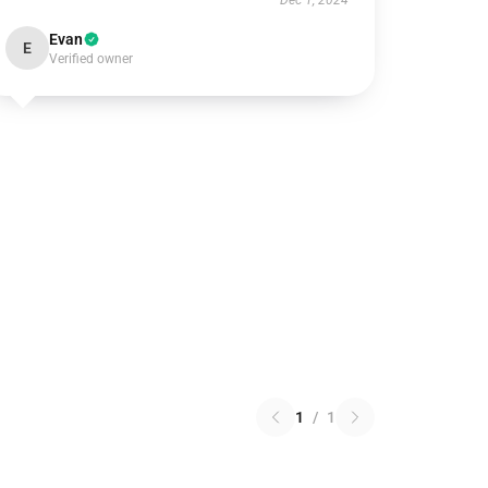
Dec 1, 2024
Evan
E
Verified owner
1
/
1