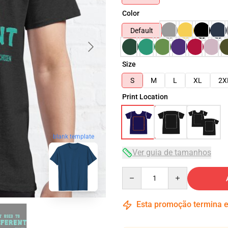
Color
Default
Size
S
M
L
XL
2X
Print Location
blank template
Ver guia de tamanhos
Quantity
Esta promoção termina