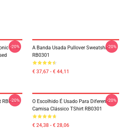
-20%
-20%
onic Lead
A Banda Usada Pullover Sweatshirt
sed
RB0301
€ 37,67 - € 44,11
-20%
-20%
rt RB0301
O Escolhido É Usado Para Diferente
Camisa Clássico TShirt RB0301
€ 24,38 - € 28,06