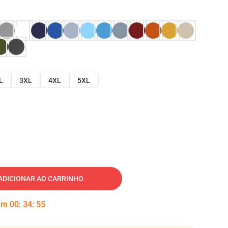
L
3XL
4XL
5XL
ADICIONAR AO CARRINHO
 em
00
:
34
:
54