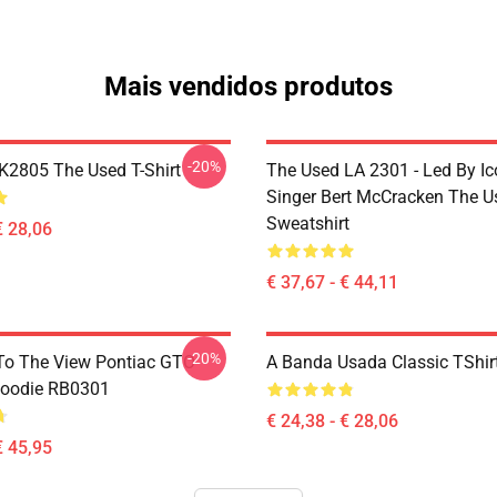
Mais vendidos produtos
-20%
2805 The Used T-Shirt
The Used LA 2301 - Led By Ic
Singer Bert McCracken The U
Sweatshirt
€ 28,06
€ 37,67 - € 44,11
-20%
To The View Pontiac GTO
A Banda Usada Classic TShi
Hoodie RB0301
€ 24,38 - € 28,06
€ 45,95