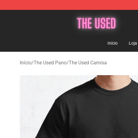
The Used Store - Official The Used Merchandise Shop
Início
Loja
Início
/
The Used Pano
/
The Used Camisa