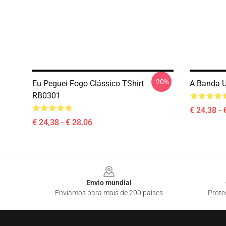
-20%
Eu Peguei Fogo Clássico TShirt
A Banda U
RB0301
€ 24,38 - 
€ 24,38 - € 28,06
Footer
Envio mundial
Enviamos para mais de 200 países
Prote