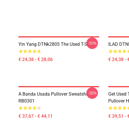
-20%
Yin Yang DTNk2805 The Used T-Shirt
ILAD DTNK
€ 24,38 - € 28,06
€ 24,38 - 
-20%
A Banda Usada Pullover Sweatshirt
Get Used 
RB0301
Pullover 
€ 37,67 - € 44,11
€ 39,51 - 