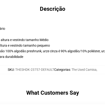
Descrição
ário
 altura e vestindo tamanho Médio
altura e vestindo tamanho pequeno
 são 100% algodão preshrunk, urze cinza é 90% algodão/10% poliéster, ur
ara durabilidade
SKU
:
THESHDK-23757-DEFAULT
Categorias
:
The Used Camisa
,
What Customers Say