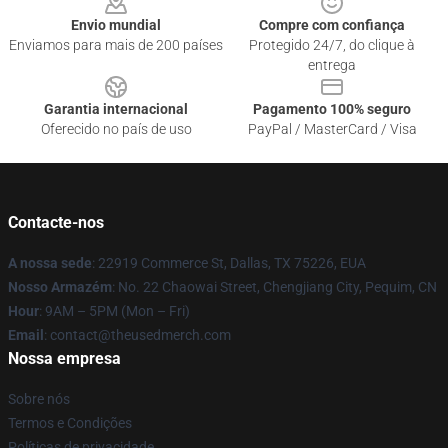
Envio mundial
Compre com confiança
Enviamos para mais de 200 países
Protegido 24/7, do clique à
entrega
Garantia internacional
Pagamento 100% seguro
Oferecido no país de uso
PayPal / MasterCard / Visa
Contacte-nos
A nossa sede
: 22919 Commerce St, Dallas, TX 75226, EUA
Nosso Armazém
: No. 22 Chaowai Street, Chengjiang City, Pequim, CN
Hour
: 9AM – 5PM (Mon – Fri)
Email
: contact@theusedmerch.com
Nossa empresa
Sobre nós
Termos e Condições
Políticas de privacidade