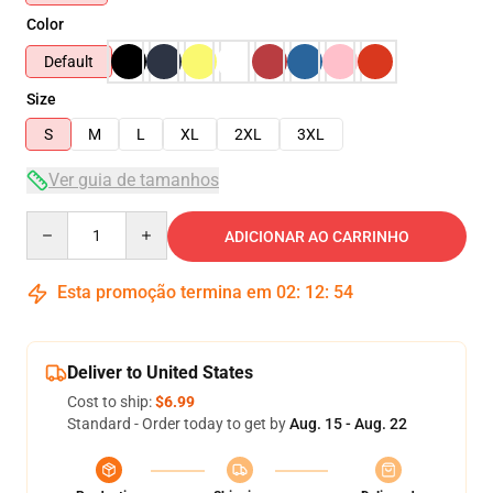
Color
Default
Size
S
M
L
XL
2XL
3XL
Ver guia de tamanhos
Quantity
ADICIONAR AO CARRINHO
Esta promoção termina em
02
:
12
:
54
Deliver to United States
Cost to ship:
$6.99
Standard - Order today to get by
Aug. 15 - Aug. 22