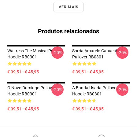
VER MAIS
Produtos relacionados
Waitress The Musical Pullover
Sorria Amarelo Capuchinho
-20%
-20%
Hoodie RB0301
Pullover RB0301
€ 39,51 - € 45,95
€ 39,51 - € 45,95
O Novo Domingo Pullover
A Banda Usada Pullover
-20%
-20%
Hoodie RB0301
Hoodie RB0301
€ 39,51 - € 45,95
€ 39,51 - € 45,95
Footer