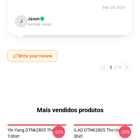
May 24, 2026
Jason
J
Verified owner
Write your review
1
/
1
Mais vendidos produtos
Yin Yang DTNk2805 The Used
ILAD DTNK2805 The Used T-
-20%
-20%
T-Shirt
Shirt