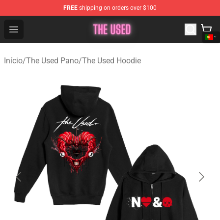
FREE
shipping on orders over $100
The Used Store - Official The Used Merchandise Shop
Open menu
Início
/
The Used Pano
/
The Used Hoodie