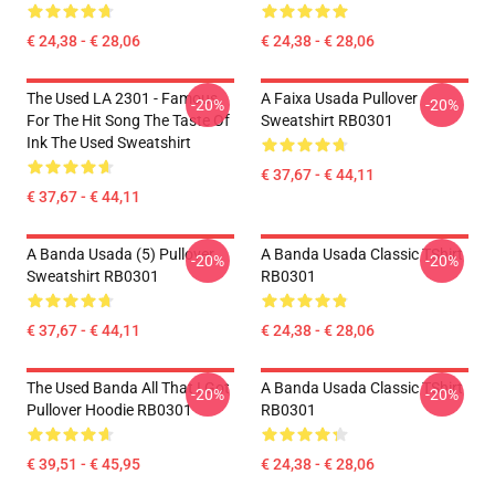
€ 24,38 - € 28,06
€ 24,38 - € 28,06
The Used LA 2301 - Famous
A Faixa Usada Pullover
-20%
-20%
For The Hit Song The Taste Of
Sweatshirt RB0301
Ink The Used Sweatshirt
€ 37,67 - € 44,11
€ 37,67 - € 44,11
A Banda Usada (5) Pullover
A Banda Usada Classic TShirt
-20%
-20%
Sweatshirt RB0301
RB0301
€ 37,67 - € 44,11
€ 24,38 - € 28,06
The Used Banda All That I Got
A Banda Usada Classic TShirt
-20%
-20%
Pullover Hoodie RB0301
RB0301
€ 39,51 - € 45,95
€ 24,38 - € 28,06