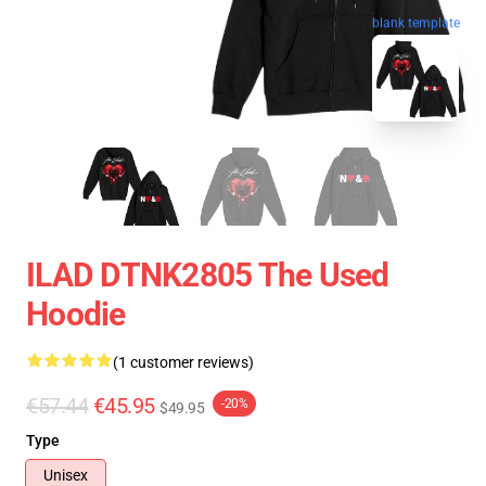
blank template
ILAD DTNK2805 The Used
Hoodie
(1 customer reviews)
€57.44
€45.95
-20%
$49.95
Type
Unisex