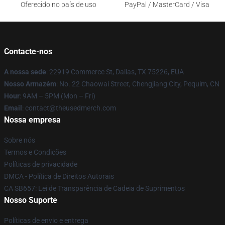
Oferecido no país de uso
PayPal / MasterCard / Visa
Contacte-nos
A nossa sede
: 22919 Commerce St, Dallas, TX 75226, EUA
Nosso Armazém
: No. 22 Chaowai Street, Chengjiang City, Pequim, CN
Hour
: 9AM – 5PM (Mon – Fri)
Email
: contact@theusedmerch.com
Nossa empresa
Sobre nós
Termos e Condições
Políticas de privacidade
DMCA - Política de Direitos Autorais
CA SB657: Lei de Transparência de Cadeia de Suprimentos
Nosso Suporte
Políticas de envio e entrega