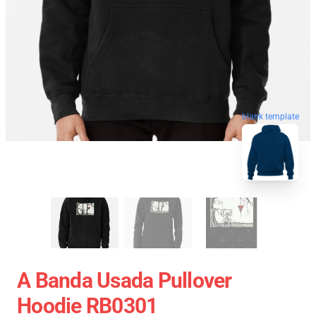
blank template
A Banda Usada Pullover
Hoodie RB0301