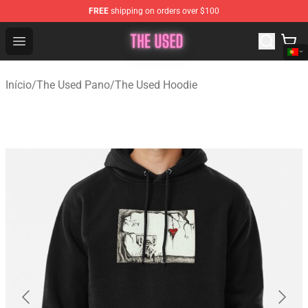
FREE
shipping on orders over $100
The Used Store - Official The Used Merchandise Shop
Open menu
Início
/
The Used Pano
/
The Used Hoodie