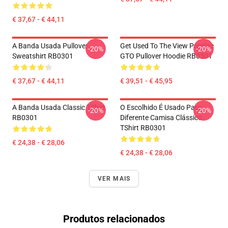
€ 37,67 - € 44,11
A Banda Usada Pullover
Get Used To The View Pontiac
-20%
-20%
Sweatshirt RB0301
GTO Pullover Hoodie RB0301
€ 37,67 - € 44,11
€ 39,51 - € 45,95
A Banda Usada Classic TShirt
O Escolhido É Usado Para
-20%
-20%
RB0301
Diferente Camisa Clássico
TShirt RB0301
€ 24,38 - € 28,06
€ 24,38 - € 28,06
VER MAIS
Produtos relacionados