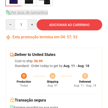
Ver guia de tamanhos
Quantity
ADICIONAR AO CARRINHO
Esta promoção termina em
04
:
57
:
52
Deliver to United States
Cost to ship:
$6.99
Standard - Order today to get by
Aug. 11 - Aug. 18
Production
Shipping
Delivered
Today
Aug. 07
Aug. 11 - Aug. 18
Transação segura
Entrega mundial na sua porta