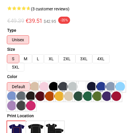
(3 customer reviews)
€49.39
€39.51
-20%
$42.95
Type
Unisex
Size
S
M
L
XL
2XL
3XL
4XL
5XL
Color
Default
Print Location