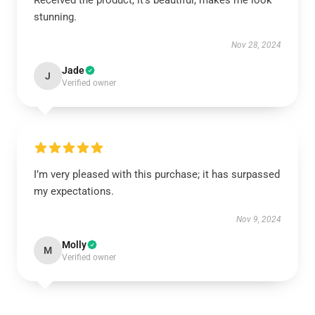
Received the product, it's beautiful, makes me look
stunning.
Nov 28, 2024
Jade
J
Verified owner
I’m very pleased with this purchase; it has surpassed
my expectations.
Nov 9, 2024
Molly
M
Verified owner