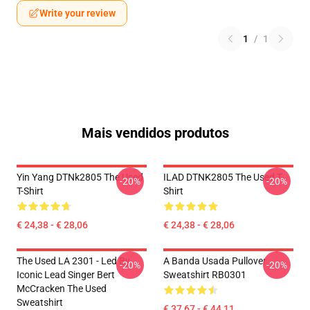
Write your review
1
/
1
Mais vendidos produtos
Yin Yang DTNk2805 The Used
ILAD DTNK2805 The Used T-
-20%
-20%
T-Shirt
Shirt
€ 24,38 - € 28,06
€ 24,38 - € 28,06
The Used LA 2301 - Led By
A Banda Usada Pullover
-20%
-20%
Iconic Lead Singer Bert
Sweatshirt RB0301
McCracken The Used
Sweatshirt
€ 37,67 - € 44,11