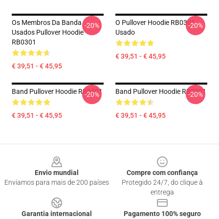
Os Membros Da Banda
O Pullover Hoodie RB0301
-20%
-20%
Usados Pullover Hoodie
Usado
RB0301
€ 39,51 - € 45,95
€ 39,51 - € 45,95
Band Pullover Hoodie RB0301
Band Pullover Hoodie RB0301
-20%
-20%
€ 39,51 - € 45,95
€ 39,51 - € 45,95
Footer
Envio mundial
Compre com confiança
Enviamos para mais de 200 países
Protegido 24/7, do clique à
entrega
Garantia internacional
Pagamento 100% seguro