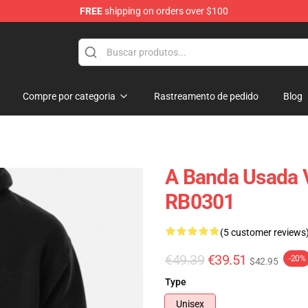
FREE
shipping on orders over $100
Compre por categoria
Rastreamento de pedido
Blog
A Banda Usada V
RB0301
(5 customer reviews
€49.39
€39.51
-20%
$42.95
Type
Unisex