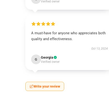
Verified owner
A must-have for anyone who appreciates both
quality and effectiveness.
Oct 13, 2024
Georgia
G
Verified owner
Write your review