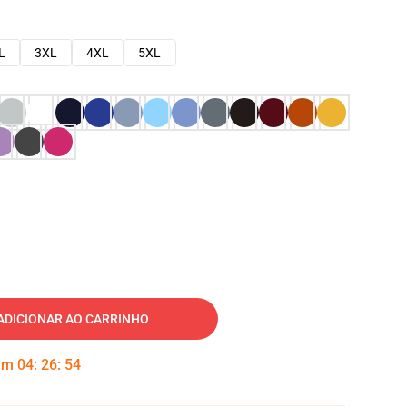
L
3XL
4XL
5XL
ADICIONAR AO CARRINHO
 em
04
:
26
:
53