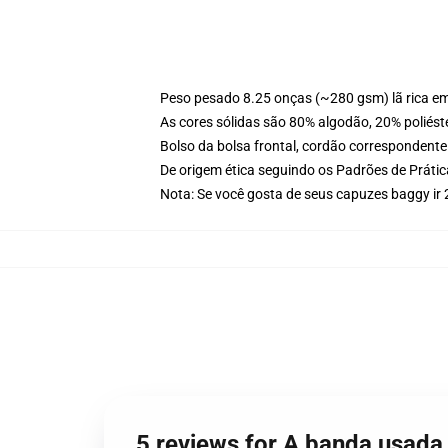
Peso pesado 8.25 onças (~280 gsm) lã rica e
As cores sólidas são 80% algodão, 20% poliést
Bolso da bolsa frontal, cordão correspondente
De origem ética seguindo os Padrões de Práti
Nota: Se você gosta de seus capuzes baggy ir
5 reviews for A banda usada