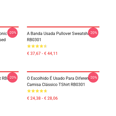
-20%
-20%
onic Lead
A Banda Usada Pullover Sweatshirt
sed
RB0301
€ 37,67 - € 44,11
-20%
-20%
rt RB0301
O Escolhido É Usado Para Diferente
Camisa Clássico TShirt RB0301
€ 24,38 - € 28,06