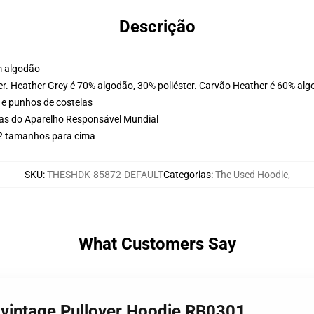
Descrição
m algodão
er. Heather Grey é 70% algodão, 30% poliéster. Carvão Heather é 60% alg
 e punhos de costelas
cas do Aparelho Responsável Mundial
 2 tamanhos para cima
SKU
:
THESHDK-85872-DEFAULT
Categorias
:
The Used Hoodie
,
What Customers Say
 vintage Pullover Hoodie RB0301