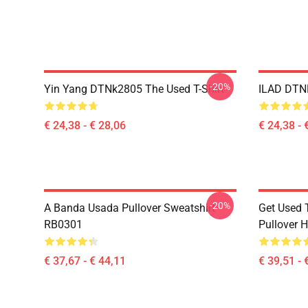
-20%
Yin Yang DTNk2805 The Used T-Shirt
ILAD DTNK
€ 24,38 - € 28,06
€ 24,38 - 
-20%
A Banda Usada Pullover Sweatshirt
Get Used 
RB0301
Pullover 
€ 37,67 - € 44,11
€ 39,51 - 