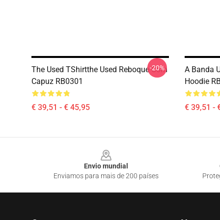
-20%
The Used TShirtthe Used Reboque Com
A Banda U
Capuz RB0301
Hoodie R
€ 39,51 - € 45,95
€ 39,51 - 
Footer
Envio mundial
Enviamos para mais de 200 países
Prote