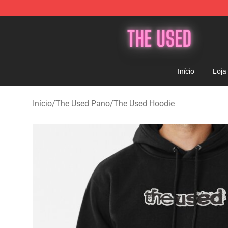
The Used Store - Official The Used Merchandise Shop
Início
Loja
Início
/
The Used Pano
/
The Used Hoodie