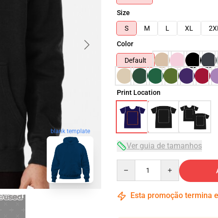
Size
S
M
L
XL
2X
Color
Default
Print Location
blank template
Ver guia de tamanhos
Quantity
Esta promoção termina