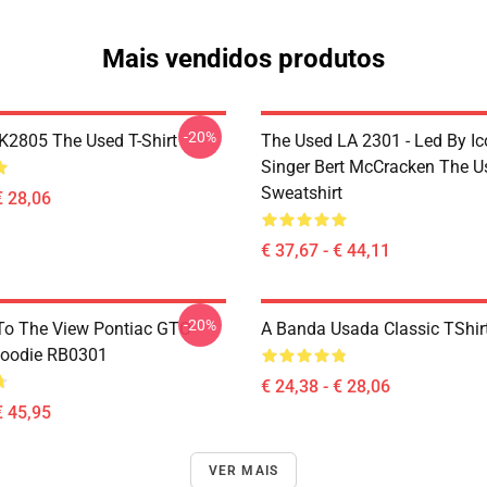
Mais vendidos produtos
-20%
2805 The Used T-Shirt
The Used LA 2301 - Led By Ic
Singer Bert McCracken The U
Sweatshirt
€ 28,06
€ 37,67 - € 44,11
-20%
To The View Pontiac GTO
A Banda Usada Classic TShi
Hoodie RB0301
€ 24,38 - € 28,06
€ 45,95
VER MAIS