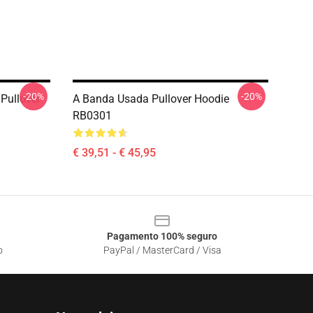
-20%
-20%
Pullover
A Banda Usada Pullover Hoodie
RB0301
€ 39,51 - € 45,95
Pagamento 100% seguro
o
PayPal / MasterCard / Visa