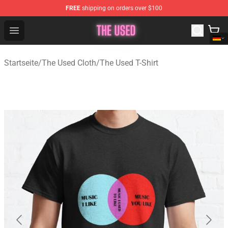
FREE
shipping on orders over $100
The Used Store - Official The Used Merchandise Shop
Open menu
Startseite
/
The Used Cloth
/
The Used T-Shirt