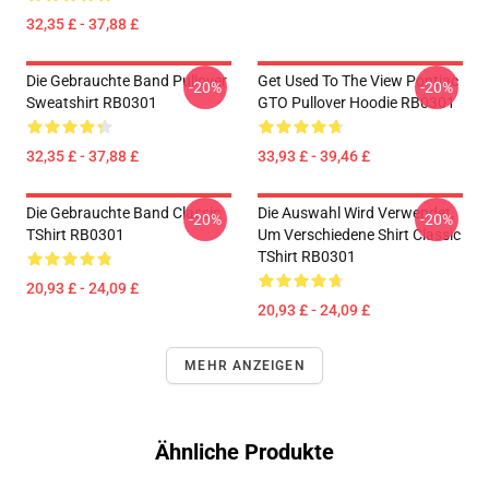
32,35 £ - 37,88 £
Die Gebrauchte Band Pullover
Get Used To The View Pontiac
-20%
-20%
Sweatshirt RB0301
GTO Pullover Hoodie RB0301
32,35 £ - 37,88 £
33,93 £ - 39,46 £
Die Gebrauchte Band Classic
Die Auswahl Wird Verwendet,
-20%
-20%
TShirt RB0301
Um Verschiedene Shirt Classic
TShirt RB0301
20,93 £ - 24,09 £
20,93 £ - 24,09 £
MEHR ANZEIGEN
Ähnliche Produkte