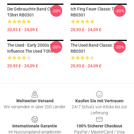
Die Gebrauchte Band Classic
Ich Fing Feuer Classic TShirt
-20%
-20%
TShirt RB0301
RB0301
20,93 £ - 24,09 £
20,93 £ - 24,09 £
The Used - Early 2000s Scene
The Used Band Classic TShirt
-20%
-20%
Influence The Used T-Shirt
RB0301
20,93 £ - 24,09 £
20,93 £ - 24,09 £
Footer
Weltweiter Versand
Kaufen Sie mit Vertrauen
Wir versenden in über 200 Länder
24/7 Schutz von Klicks bis zur
Lieferung
Internationale Garantie
100% Sicherer Checkout
Im Nutzungsland angeboten
PayPal / MasterCard / Visa