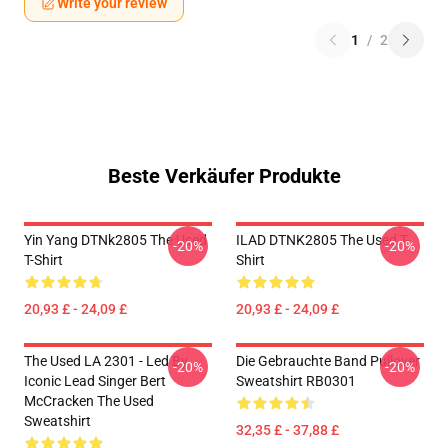
Write your review
1
/
2
Beste Verkäufer Produkte
Yin Yang DTNk2805 The Used
ILAD DTNK2805 The Used T-
-20%
-20%
T-Shirt
Shirt
20,93 £ - 24,09 £
20,93 £ - 24,09 £
The Used LA 2301 - Led By
Die Gebrauchte Band Pullover
-20%
-20%
Iconic Lead Singer Bert
Sweatshirt RB0301
McCracken The Used
Sweatshirt
32,35 £ - 37,88 £