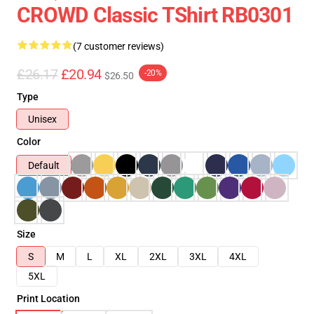
CROWD Classic TShirt RB0301
(7 customer reviews)
£26.17
£20.94
-20%
$26.50
Type
Unisex
Color
Default
Size
S
M
L
XL
2XL
3XL
4XL
5XL
Print Location