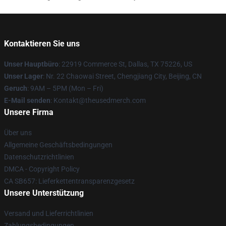
Kontaktieren Sie uns
Unser Hauptbüro
: 22919 Commerce St, Dallas, TX 75226, US
Unser Lager
: Nr. 22 Chaowai Street, Chengjiang City, Beijing, CN
Geruch
: 9AM – 5PM (Mon – Fri)
E-Mail senden
: Kontakt@theusedmerch.com
Unsere Firma
Über uns
Allgemeine Geschäftsbedingungen
Datenschutzrichtlinien
DMCA - Copyright Policy
CA SB657: Lieferkettentransparenzgesetz
Unsere Unterstützung
Versand und Lieferrichtlinien
Zahlungsbedingungen