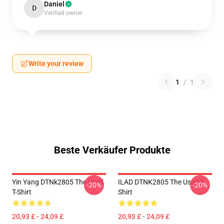
Daniel
D
Verified owner
Write your review
1
/
1
Beste Verkäufer Produkte
Yin Yang DTNk2805 The Used
ILAD DTNK2805 The Used T-
-20%
-20%
T-Shirt
Shirt
20,93 £ - 24,09 £
20,93 £ - 24,09 £