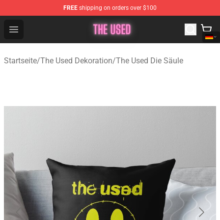
FREE
shipping on orders over $100
The Used Store - Official The Used Merchandise Shop
Open menu
Startseite
/
The Used Dekoration
/
The Used Die Säule