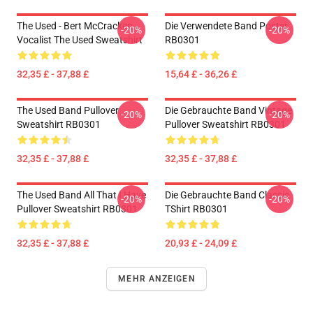
The Used - Bert McCracken
Die Verwendete Band Poster
-20%
-20%
Vocalist The Used Sweatshirt
RB0301
32,35 £ - 37,88 £
15,64 £ - 36,26 £
The Used Band Pullover
Die Gebrauchte Band Vintage
-20%
-20%
Sweatshirt RB0301
Pullover Sweatshirt RB0301
32,35 £ - 37,88 £
32,35 £ - 37,88 £
The Used Band All That I Have
Die Gebrauchte Band Classic
-20%
-20%
Pullover Sweatshirt RB0301
TShirt RB0301
32,35 £ - 37,88 £
20,93 £ - 24,09 £
MEHR ANZEIGEN