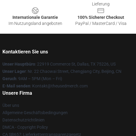
Lieferung
Internationale Garantie
100% Sicherer Checkout
Im Nutzungsland angeboten
PayPal / MasterCard / Visa
Kontaktieren Sie uns
Unser Hauptbüro
: 22919 Commerce St, Dallas, TX 75226, US
Unser Lager
: Nr. 22 Chaowai Street, Chengjiang City, Beijing, CN
Geruch
: 9AM – 5PM (Mon – Fri)
E-Mail senden
: Kontakt@theusedmerch.com
Unsere Firma
Über uns
Allgemeine Geschäftsbedingungen
Datenschutzrichtlinien
DMCA - Copyright Policy
CA SB657: Lieferkettentransparenzgesetz