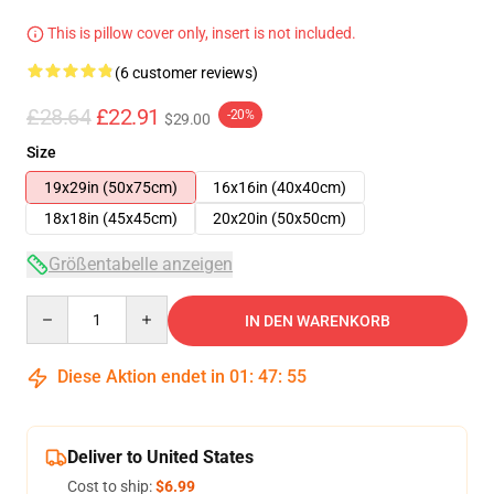
This is pillow cover only, insert is not included.
(6 customer reviews)
£28.64
£22.91
-20%
$29.00
Size
19x29in (50x75cm)
16x16in (40x40cm)
18x18in (45x45cm)
20x20in (50x50cm)
Größentabelle anzeigen
Quantity
IN DEN WARENKORB
Diese Aktion endet in
01
:
47
:
54
Deliver to United States
Cost to ship:
$6.99