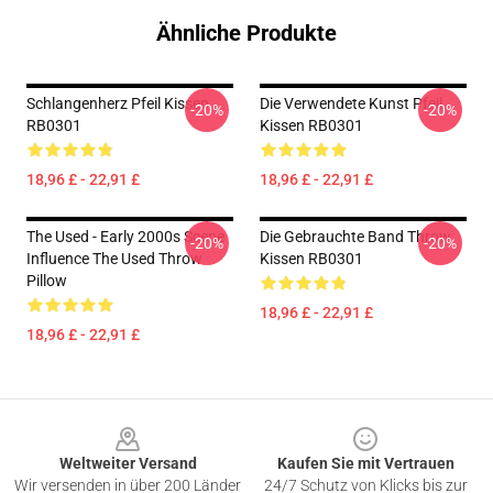
Ähnliche Produkte
Schlangenherz Pfeil Kissen
Die Verwendete Kunst Pfeil
-20%
-20%
RB0301
Kissen RB0301
18,96 £ - 22,91 £
18,96 £ - 22,91 £
The Used - Early 2000s Scene
Die Gebrauchte Band Throw
-20%
-20%
Influence The Used Throw
Kissen RB0301
Pillow
18,96 £ - 22,91 £
18,96 £ - 22,91 £
Footer
Weltweiter Versand
Kaufen Sie mit Vertrauen
Wir versenden in über 200 Länder
24/7 Schutz von Klicks bis zur