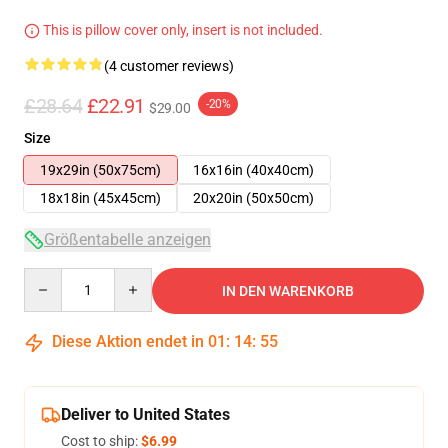
This is pillow cover only, insert is not included.
(4 customer reviews)
£28.64
£22.91
-20%
$29.00
Size
19x29in (50x75cm)
16x16in (40x40cm)
18x18in (45x45cm)
20x20in (50x50cm)
Größentabelle anzeigen
Quantity
IN DEN WARENKORB
Diese Aktion endet in
01
:
14
:
54
Deliver to United States
Cost to ship:
$6.99