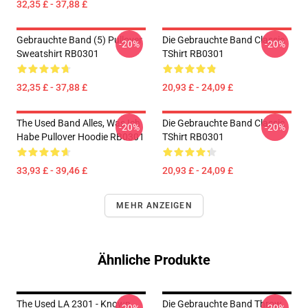
32,35 £ - 37,88 £
Gebrauchte Band (5) Pullover
Die Gebrauchte Band Classic
-20%
-20%
Sweatshirt RB0301
TShirt RB0301
32,35 £ - 37,88 £
20,93 £ - 24,09 £
The Used Band Alles, Was Ich
Die Gebrauchte Band Classic
-20%
-20%
Habe Pullover Hoodie RB0301
TShirt RB0301
33,93 £ - 39,46 £
20,93 £ - 24,09 £
MEHR ANZEIGEN
Ähnliche Produkte
The Used LA 2301 - Known
Die Gebrauchte Band Throw