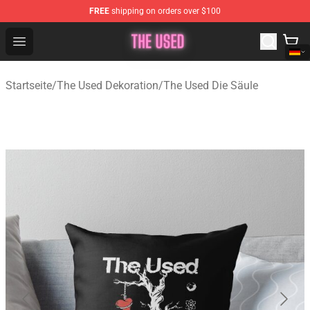
FREE
shipping on orders over $100
The Used Store - Official The Used Merchandise Shop
Open menu
Startseite
/
The Used Dekoration
/
The Used Die Säule