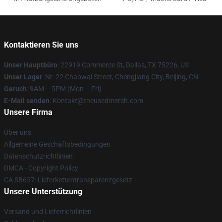
Kontaktieren Sie uns
Unser Hauptbüro
: 22919 Commerce St, Dallas, TX 75226, US
Unser Lager
: Nr. 22 Chaowai Street, Chengjiang City, Beijing, CN
Geruch
: 9AM – 5PM (Mon – Fri)
E-Mail senden
: Kontakt@theusedmerch.com
Unsere Firma
Über uns
Allgemeine Geschäftsbedingungen
Datenschutzrichtlinien
DMCA - Copyright Policy
CA SB657: Lieferkettentransparenzgesetz
Unsere Unterstützung
Versand und Lieferrichtlinien