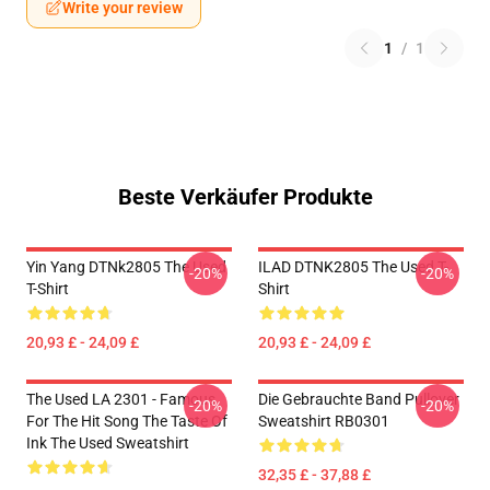
Write your review
1
/
1
Beste Verkäufer Produkte
Yin Yang DTNk2805 The Used
ILAD DTNK2805 The Used T-
-20%
-20%
T-Shirt
Shirt
20,93 £ - 24,09 £
20,93 £ - 24,09 £
The Used LA 2301 - Famous
Die Gebrauchte Band Pullover
-20%
-20%
For The Hit Song The Taste Of
Sweatshirt RB0301
Ink The Used Sweatshirt
32,35 £ - 37,88 £