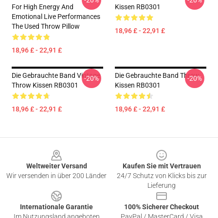
-20%
-20%
For High Energy And
Kissen RB0301
Emotional Live Performances
The Used Throw Pillow
18,96 £ - 22,91 £
18,96 £ - 22,91 £
Die Gebrauchte Band Vintage
Die Gebrauchte Band Throw
-20%
-20%
Throw Kissen RB0301
Kissen RB0301
18,96 £ - 22,91 £
18,96 £ - 22,91 £
Footer
Weltweiter Versand
Kaufen Sie mit Vertrauen
Wir versenden in über 200 Länder
24/7 Schutz von Klicks bis zur
Lieferung
Internationale Garantie
100% Sicherer Checkout
Im Nutzungsland angeboten
PayPal / MasterCard / Visa