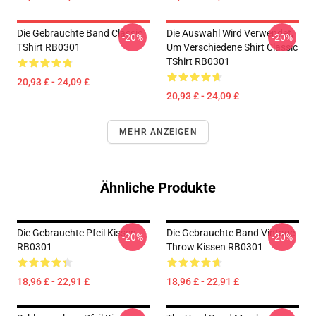
Die Gebrauchte Band Classic
Die Auswahl Wird Verwendet,
-20%
-20%
TShirt RB0301
Um Verschiedene Shirt Classic
TShirt RB0301
20,93 £ - 24,09 £
20,93 £ - 24,09 £
MEHR ANZEIGEN
Ähnliche Produkte
Die Gebrauchte Pfeil Kissen
Die Gebrauchte Band Vintage
-20%
-20%
RB0301
Throw Kissen RB0301
18,96 £ - 22,91 £
18,96 £ - 22,91 £