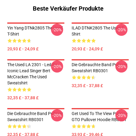
Beste Verkäufer Produkte
Yin Yang DTNk2805 The Used
ILAD DTNK2805 The Used T-
-20%
-20%
T-Shirt
Shirt
20,93 £ - 24,09 £
20,93 £ - 24,09 £
The Used LA 2301 - Led By
Die Gebrauchte Band Pullover
-20%
-20%
Iconic Lead Singer Bert
Sweatshirt RB0301
McCracken The Used
Sweatshirt
32,35 £ - 37,88 £
32,35 £ - 37,88 £
Die Gebrauchte Band Pullover
Get Used To The View Pontiac
-20%
-20%
Sweatshirt RB0301
GTO Pullover Hoodie RB0301
32,35 £ - 37,88 £
33,93 £ - 39,46 £