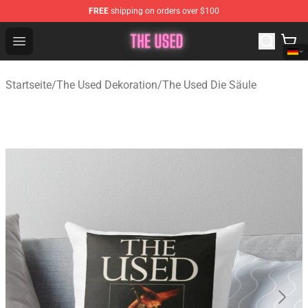
FREE
shipping on orders over $100
The Used Store - Official The Used Merchandise Shop
Open menu
Startseite
/
The Used Dekoration
/
The Used Die Säule