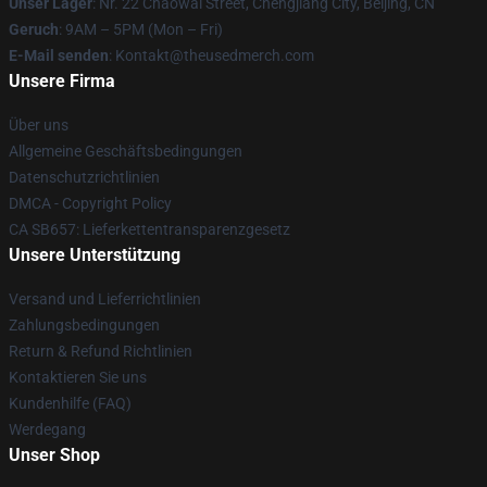
Unser Lager
: Nr. 22 Chaowai Street, Chengjiang City, Beijing, CN
Geruch
: 9AM – 5PM (Mon – Fri)
E-Mail senden
: Kontakt@theusedmerch.com
Unsere Firma
Über uns
Allgemeine Geschäftsbedingungen
Datenschutzrichtlinien
DMCA - Copyright Policy
CA SB657: Lieferkettentransparenzgesetz
Unsere Unterstützung
Versand und Lieferrichtlinien
Zahlungsbedingungen
Return & Refund Richtlinien
Kontaktieren Sie uns
Kundenhilfe (FAQ)
Werdegang
Unser Shop