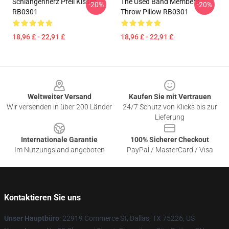
Schlangenherz Pfeil Kissen
The Used Band Members
-20%
-20%
RB0301
Throw Pillow RB0301
18,96 £ - 22,91 £
18,96 £ - 22,91 £
Footer
Weltweiter Versand
Kaufen Sie mit Vertrauen
Wir versenden in über 200 Länder
24/7 Schutz von Klicks bis zur
Lieferung
Internationale Garantie
100% Sicherer Checkout
Im Nutzungsland angeboten
PayPal / MasterCard / Visa
Kontaktieren Sie uns
Unser Hauptbüro
: 22919 Commerce St, Dallas, TX 75226, US