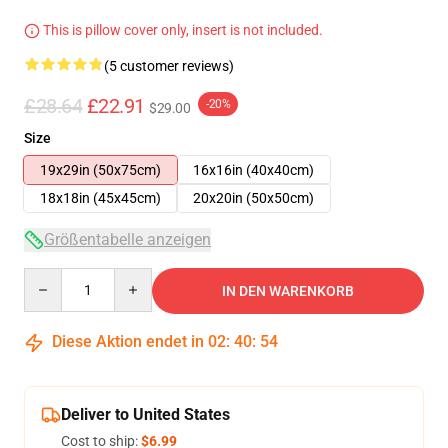
This is pillow cover only, insert is not included.
(5 customer reviews)
£28.64
£22.91
-20%
$29.00
Size
19x29in (50x75cm)
16x16in (40x40cm)
18x18in (45x45cm)
20x20in (50x50cm)
Größentabelle anzeigen
Quantity
IN DEN WARENKORB
Diese Aktion endet in
02
:
40
:
54
Deliver to United States
Cost to ship:
$6.99