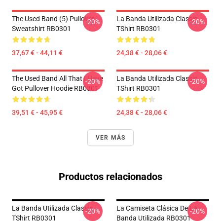
The Used Band (5) Pullover
La Banda Utilizada Classic
-20%
-20%
Sweatshirt RB0301
TShirt RB0301
37,67 € - 44,11 €
24,38 € - 28,06 €
The Used Band All That I Have
La Banda Utilizada Classic
-20%
-20%
Got Pullover Hoodie RB0301
TShirt RB0301
39,51 € - 45,95 €
24,38 € - 28,06 €
VER MÁS
Productos relacionados
La Banda Utilizada Classic
La Camiseta Clásica De La
-20%
-20%
TShirt RB0301
Banda Utilizada RB0301