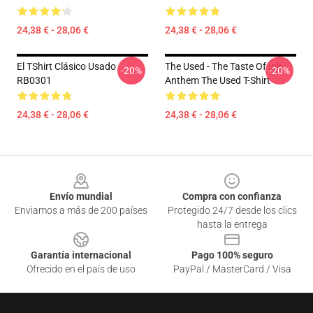
24,38 € - 28,06 €
24,38 € - 28,06 €
El TShirt Clásico Usado
The Used - The Taste Of Ink
-20%
-20%
RB0301
Anthem The Used T-Shirt
24,38 € - 28,06 €
24,38 € - 28,06 €
Footer
Envío mundial
Compra con confianza
Enviamos a más de 200 países
Protegido 24/7 desde los clics
hasta la entrega
Garantía internacional
Pago 100% seguro
Ofrecido en el país de uso
PayPal / MasterCard / Visa