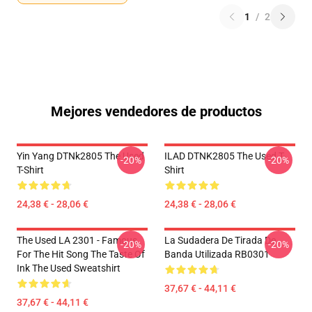
1
/
2
Mejores vendedores de productos
Yin Yang DTNk2805 The Used
ILAD DTNK2805 The Used T-
-20%
-20%
T-Shirt
Shirt
24,38 € - 28,06 €
24,38 € - 28,06 €
The Used LA 2301 - Famous
La Sudadera De Tirada De
-20%
-20%
For The Hit Song The Taste Of
Banda Utilizada RB0301
Ink The Used Sweatshirt
37,67 € - 44,11 €
37,67 € - 44,11 €