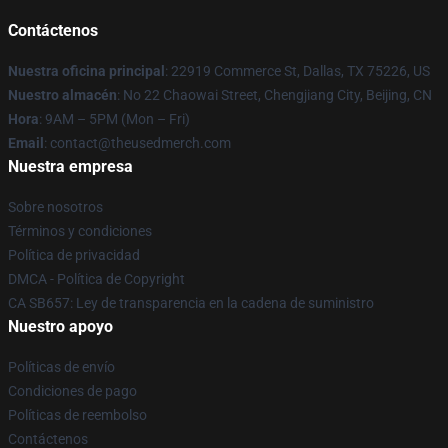
Contáctenos
Nuestra oficina principal
: 22919 Commerce St, Dallas, TX 75226, US
Nuestro almacén
: No 22 Chaowai Street, Chengjiang City, Beijing, CN
Hora
: 9AM – 5PM (Mon – Fri)
Email
: contact@theusedmerch.com
Nuestra empresa
Sobre nosotros
Términos y condiciones
Política de privacidad
DMCA - Política de Copyright
CA SB657: Ley de transparencia en la cadena de suministro
Nuestro apoyo
Políticas de envío
Condiciones de pago
Políticas de reembolso
Contáctenos