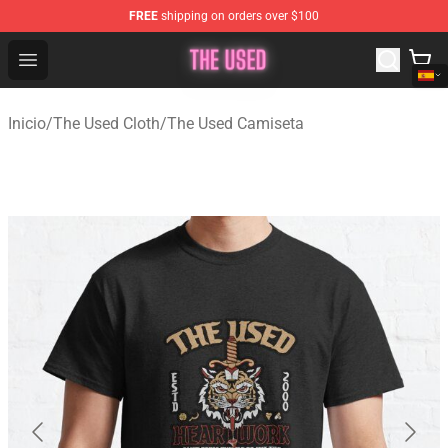
FREE
shipping on orders over $100
The Used Store - Official The Used Merchandise Shop
Open menu
Inicio
/
The Used Cloth
/
The Used Camiseta