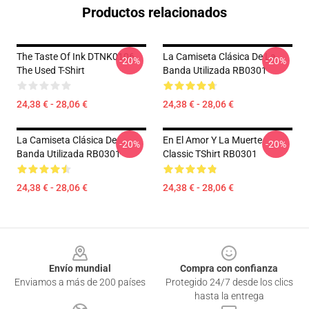
Productos relacionados
The Taste Of Ink DTNK0106
La Camiseta Clásica De La
-20%
-20%
The Used T-Shirt
Banda Utilizada RB0301
24,38 € - 28,06 €
24,38 € - 28,06 €
La Camiseta Clásica De
En El Amor Y La Muerte
-20%
-20%
Banda Utilizada RB0301
Classic TShirt RB0301
24,38 € - 28,06 €
24,38 € - 28,06 €
Footer
Envío mundial
Compra con confianza
Enviamos a más de 200 países
Protegido 24/7 desde los clics
hasta la entrega