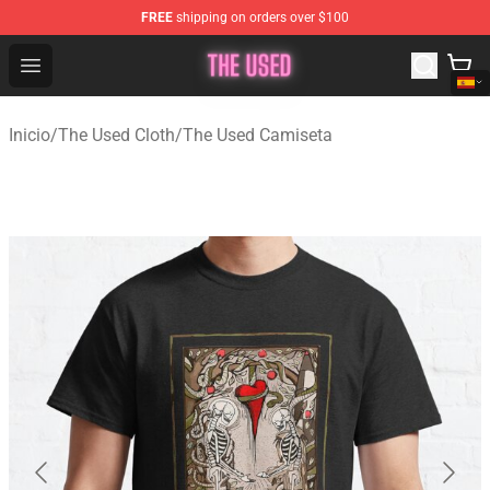
FREE
shipping on orders over $100
The Used Store - Official The Used Merchandise Shop
Open menu
Inicio
/
The Used Cloth
/
The Used Camiseta