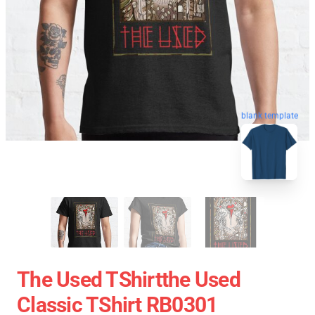
blank template
The Used TShirtthe Used
Classic TShirt RB0301