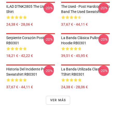
ILAD DTNK2805 The Used T-
The Used - Post Hardcore Emo
-20%
-20%
Shirt
Band The Used Sweatshirt
24,38 € - 28,06 €
37,67 € - 44,11 €
Serpiente Corazón Poster
La Banda Clásica Pullover
-20%
-20%
RB0301
Hoodie RB0301
18,21 € - 42,22 €
39,51 € - 45,95 €
Historia Del Incidente Pullover
La Banda Utilizada Classic
-20%
-20%
Sweatshirt RB0301
TShirt RB0301
37,67 € - 44,11 €
24,38 € - 28,06 €
VER MÁS