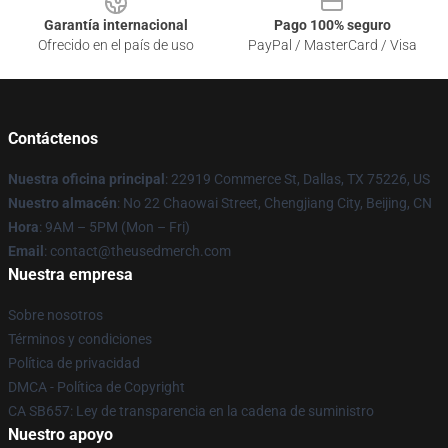
Garantía internacional
Pago 100% seguro
Ofrecido en el país de uso
PayPal / MasterCard / Visa
Contáctenos
Nuestra oficina principal
: 22919 Commerce St, Dallas, TX 75226, US
Nuestro almacén
: No 22 Chaowai Street, Chengjiang City, Beijing, CN
Hora
: 9AM – 5PM (Mon – Fri)
Email
: contact@theusedmerch.com
Nuestra empresa
Sobre nosotros
Términos y condiciones
Política de privacidad
DMCA - Política de Copyright
CA SB657: Ley de transparencia en la cadena de suministro
Nuestro apoyo