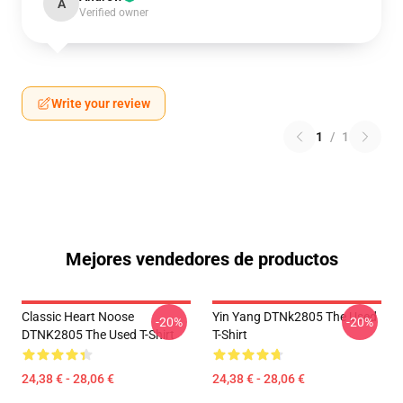
A
Verified owner
Write your review
1
/
1
Mejores vendedores de productos
Classic Heart Noose
Yin Yang DTNk2805 The Used
-20%
-20%
DTNK2805 The Used T-Shirt
T-Shirt
24,38 € - 28,06 €
24,38 € - 28,06 €