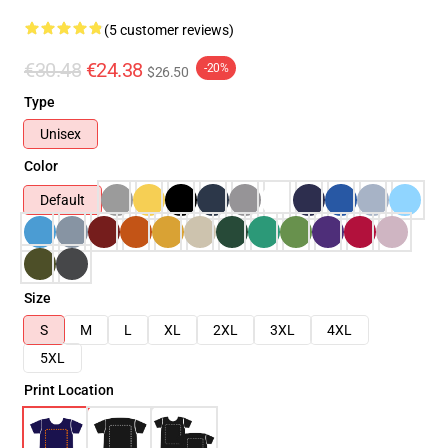
(5 customer reviews)
€30.48
€24.38
-20%
$26.50
Type
Unisex
Color
Default
Size
S
M
L
XL
2XL
3XL
4XL
5XL
Print Location