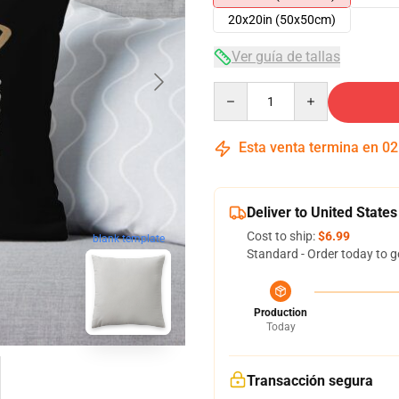
20x20in (50x50cm)
Ver guía de tallas
Quantity
Esta venta termina en
02
Deliver to United States
Cost to ship:
$6.99
blank template
Standard - Order today to g
Production
Today
Transacción segura