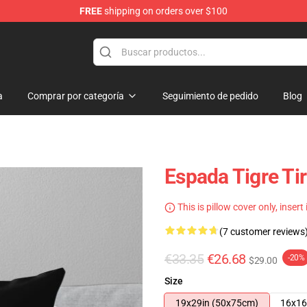
FREE
shipping on orders over $100
a
Comprar por categoría
Seguimiento de pedido
Blog
Espada Tigre Ti
This is pillow cover only, insert
(7 customer reviews
€33.35
€26.68
-20%
$29.00
Size
19x29in (50x75cm)
16x16