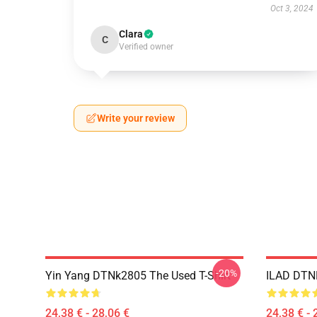
Oct 3, 2024
Clara
C
Verified owner
Write your review
-20%
Yin Yang DTNk2805 The Used T-Shirt
ILAD DTNK
24,38 € - 28,06 €
24,38 € - 