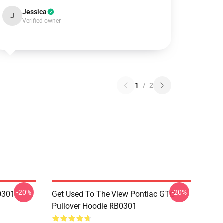
Jessica
J
Verified owner
1
/
2
-20%
-20%
0301
Get Used To The View Pontiac GTO
Pullover Hoodie RB0301