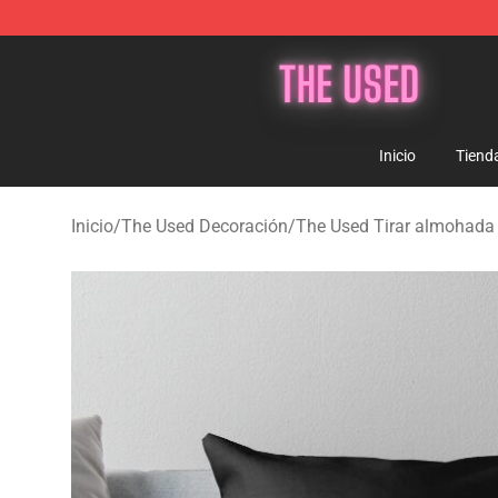
The Used Store - Official The Used Merchandise Shop
Inicio
Tiend
Inicio
/
The Used Decoración
/
The Used Tirar almohada