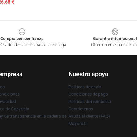
26,68 €
Compra con confianza
Garantía internacional
4/7 desde los clics hasta la entrega
Ofrecido en el país de us
 empresa
Nuestro apoyo
ros
Políticas de envío
ondiciones
Condiciones de pago
rivacidad
Políticas de reembolso
ica de Copyright
Contáctenos
y de transparencia en la cadena de
Ayuda al cliente (FAQ)
Mayorista