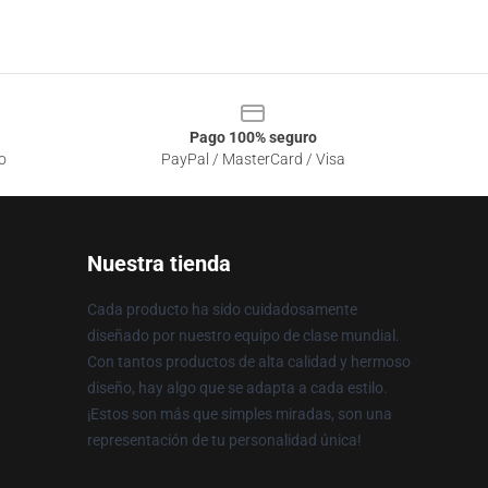
Pago 100% seguro
o
PayPal / MasterCard / Visa
Nuestra tienda
Cada producto ha sido cuidadosamente
diseñado por nuestro equipo de clase mundial.
Con tantos productos de alta calidad y hermoso
diseño, hay algo que se adapta a cada estilo.
¡Estos son más que simples miradas, son una
representación de tu personalidad única!