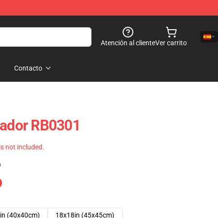
Atención al cliente
Ver carrito
Contacto
rador RB0301
 is not included.
)
in (40x40cm)
18x18in (45x45cm)