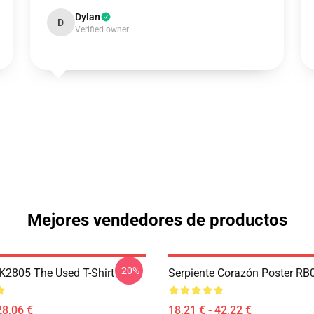
Dylan
D
Verified owner
Mejores vendedores de productos
-20%
2805 The Used T-Shirt
Serpiente Corazón Poster RB
28,06 €
18,21 € - 42,22 €