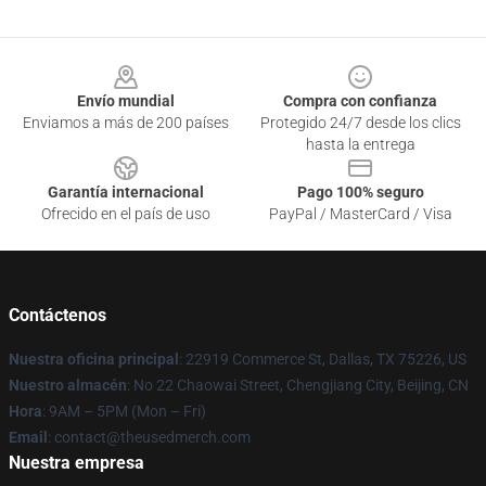
Footer
Envío mundial
Compra con confianza
Enviamos a más de 200 países
Protegido 24/7 desde los clics
hasta la entrega
Garantía internacional
Pago 100% seguro
Ofrecido en el país de uso
PayPal / MasterCard / Visa
Contáctenos
Nuestra oficina principal
: 22919 Commerce St, Dallas, TX 75226, US
Nuestro almacén
: No 22 Chaowai Street, Chengjiang City, Beijing, CN
Hora
: 9AM – 5PM (Mon – Fri)
Email
: contact@theusedmerch.com
Nuestra empresa