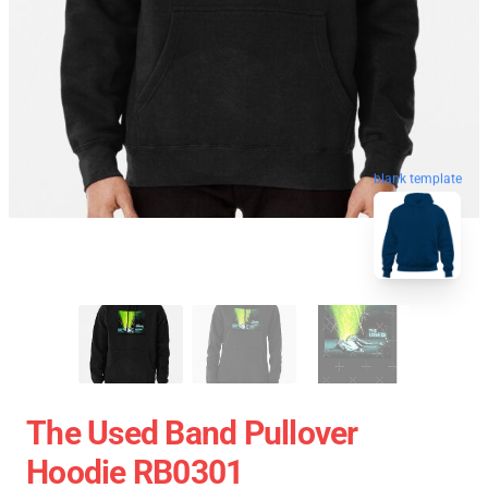
blank template
The Used Band Pullover
Hoodie RB0301