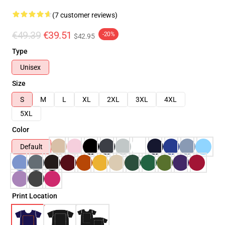
(7 customer reviews)
€49.39
€39.51
-20%
$42.95
Type
Unisex
Size
S
M
L
XL
2XL
3XL
4XL
5XL
Color
Default
Print Location