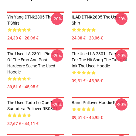
Yin Yang DTNk2805 The Used
ILAD DTNK2805 The Used T-
-20%
-20%
T-Shirt
Shirt
24,38 € - 28,06 €
24,38 € - 28,06 €
The Used LA 2301 - Pioneers
The Used LA 2301 - Famous
-20%
-20%
Of The Emo And Post
For The Hit Song The Taste Of
Hardcore Scene The Used
Ink The Used Hoodie
Hoodie
39,51 € - 45,95 €
39,51 € - 45,95 €
The Used Todo Lo Que Tengo
Band Pullover Hoodie RB0301
-20%
-20%
Sudadera Pullover RB0301
39,51 € - 45,95 €
37,67 € - 44,11 €