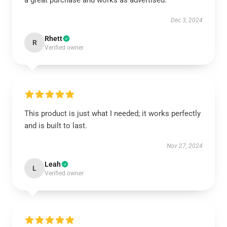
a great purchase and works as advertised.
Dec 3, 2024
Rhett
R
Verified owner
This product is just what I needed; it works perfectly
and is built to last.
Nov 27, 2024
Leah
L
Verified owner