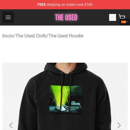
FREE
shipping on orders over $100
The Used Store - Official The Used Merchandise Shop
Open menu
Inicio
/
The Used Cloth
/
The Used Hoodie