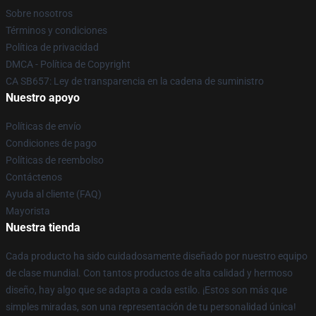
Sobre nosotros
Términos y condiciones
Política de privacidad
DMCA - Política de Copyright
CA SB657: Ley de transparencia en la cadena de suministro
Nuestro apoyo
Políticas de envío
Condiciones de pago
Políticas de reembolso
Contáctenos
Ayuda al cliente (FAQ)
Mayorista
Nuestra tienda
Cada producto ha sido cuidadosamente diseñado por nuestro equipo
de clase mundial. Con tantos productos de alta calidad y hermoso
diseño, hay algo que se adapta a cada estilo. ¡Estos son más que
simples miradas, son una representación de tu personalidad única!