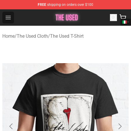
FREE
shipping on orders over $100
The Used Store - Official The Used Merchandise Shop
Open menu
Home
/
The Used Cloth
/
The Used T-Shirt