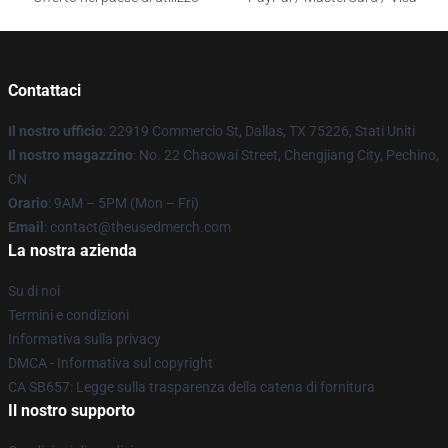
Contattaci
Il nostro ufficio
: 22919 Commercio St, Dallas, TX 75226, Stati Uniti
Il nostro magazzino
: No. 22 Chaowai Street, Chengjiang City, Pechino,
CN
Orario
: 9AM – 5PM (Mon – Fri)
Email
: contact@theusedmerch.com
La nostra azienda
Su di noi
Termini e condizioni
Informativa sulla privacy
DMCA - Informativa sul copyright
CA SB657: Legge sulla trasparenza della catena di fornitura
Il nostro supporto