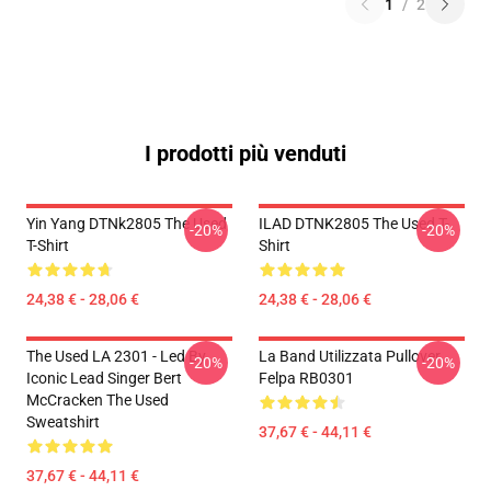
1
/
2
I prodotti più venduti
Yin Yang DTNk2805 The Used
ILAD DTNK2805 The Used T-
-20%
-20%
T-Shirt
Shirt
24,38 € - 28,06 €
24,38 € - 28,06 €
The Used LA 2301 - Led By
La Band Utilizzata Pullover
-20%
-20%
Iconic Lead Singer Bert
Felpa RB0301
McCracken The Used
Sweatshirt
37,67 € - 44,11 €
37,67 € - 44,11 €