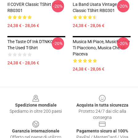
Il COVER Classic TShirt Usato
La Band Usata Vintage
-20%
-20%
RB0301
Classic TShirt RB0301
24,38 € - 28,06 €
24,38 € - 28,06 €
The Taste Of Ink DTNK0106
Musica Mi Piace, Musiche Che
-20%
-20%
The Used T-Shirt
Ti Piacciono, Musica Che Mi
Piaceva
24,38 € - 28,06 €
24,38 € - 28,06 €
Footer
Spedizione mondiale
Acquista in tutta sicurezza
Spediamo in oltre 200 paesi
Protetto 24/7 dai clic alla
consegna
Garanzia internazionale
Pagamento sicuro al 100%
Offerto nel paese di utilizzo
PayPal / MasterCard / Visa