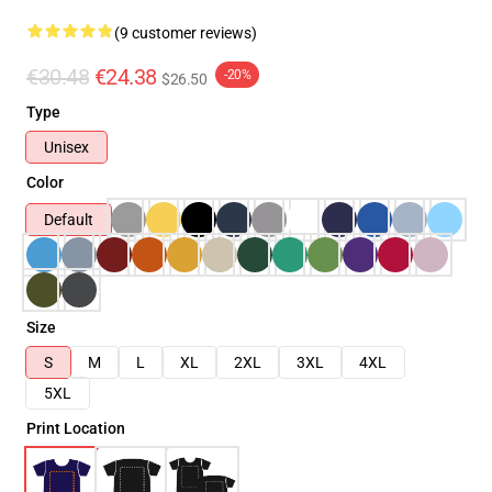
(9 customer reviews)
€30.48
€24.38
-20%
$26.50
Type
Unisex
Color
Default
Size
S
M
L
XL
2XL
3XL
4XL
5XL
Print Location