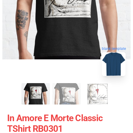
blank template
In Amore E Morte Classic
TShirt RB0301