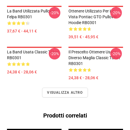
La Band Utilizzata Pullover
Ottenere Utilizzato Per La
-20%
-20%
Felpa RB0301
Vista Pontiac GTO Pullover
Hoodie RB0301
37,67 € - 44,11 €
39,51 € - 45,95 €
La Band Usata Classic TShirt
Il Prescelto Ottenere Usato
-20%
-20%
RB0301
Diverso Maglia Classic TShirt
RB0301
24,38 € - 28,06 €
24,38 € - 28,06 €
VISUALIZZA ALTRO
Prodotti correlati