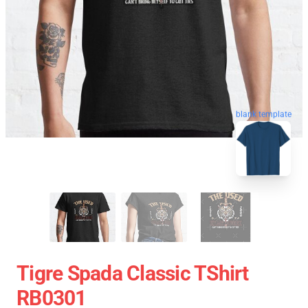
blank template
Tigre Spada Classic TShirt
RB0301