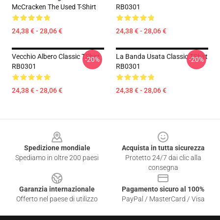
McCracken The Used T-Shirt
RB0301
24,38 € - 28,06 €
24,38 € - 28,06 €
Vecchio Albero Classic TShirt
La Banda Usata Classic TShirt
-20%
-20%
RB0301
RB0301
24,38 € - 28,06 €
24,38 € - 28,06 €
Footer
Spedizione mondiale
Acquista in tutta sicurezza
Spediamo in oltre 200 paesi
Protetto 24/7 dai clic alla
consegna
Garanzia internazionale
Pagamento sicuro al 100%
Offerto nel paese di utilizzo
PayPal / MasterCard / Visa