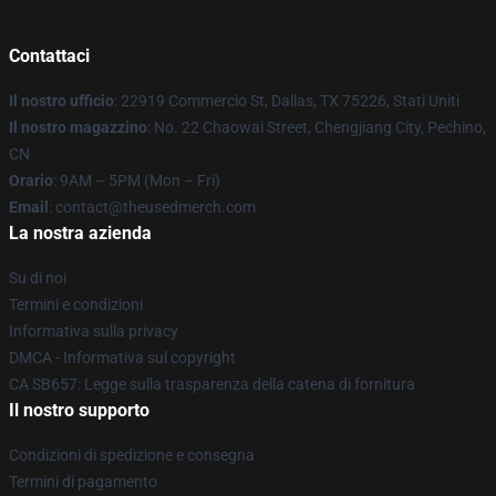
Contattaci
Il nostro ufficio
: 22919 Commercio St, Dallas, TX 75226, Stati Uniti
Il nostro magazzino
: No. 22 Chaowai Street, Chengjiang City, Pechino,
CN
Orario
: 9AM – 5PM (Mon – Fri)
Email
: contact@theusedmerch.com
La nostra azienda
Su di noi
Termini e condizioni
Informativa sulla privacy
DMCA - Informativa sul copyright
CA SB657: Legge sulla trasparenza della catena di fornitura
Il nostro supporto
Condizioni di spedizione e consegna
Termini di pagamento