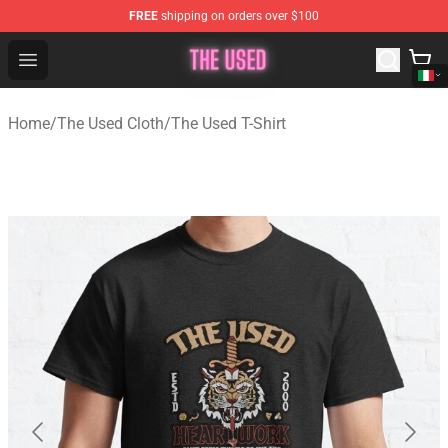
FREE
shipping on orders over $100
The Used Store - Official The Used Merchandise Shop
Open menu
Home
/
The Used Cloth
/
The Used T-Shirt