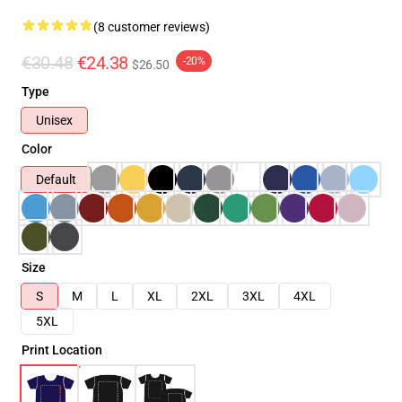
(8 customer reviews)
€30.48
€24.38
-20%
$26.50
Type
Unisex
Color
Default
Size
S
M
L
XL
2XL
3XL
4XL
5XL
Print Location