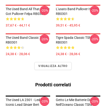
The Used Band All That I Have
L'usato Band Pullover Hoodie
-20%
-20%
Got Pullover Felpa RB0301
RB0301
37,67 € - 44,11 €
39,51 € - 45,95 €
The Used Band Classic TShirt
Tigre Spada Classic TShirt
-20%
-20%
RB0301
RB0301
24,38 € - 28,06 €
24,38 € - 28,06 €
VISUALIZZA ALTRO
Prodotti correlati
The Used LA 2301 - Led By
Getto Le Mie Batterie Di Auto
-20%
-20%
Iconic Lead Singer Bert
Nell'Oceano Classic TShirt