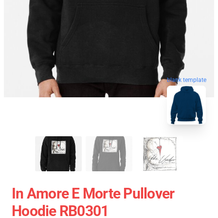
blank template
In Amore E Morte Pullover
Hoodie RB0301