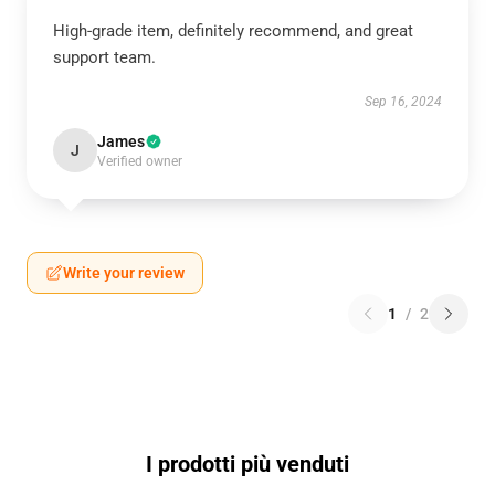
High-grade item, definitely recommend, and great
support team.
Sep 16, 2024
James
J
Verified owner
Write your review
1
/
2
I prodotti più venduti