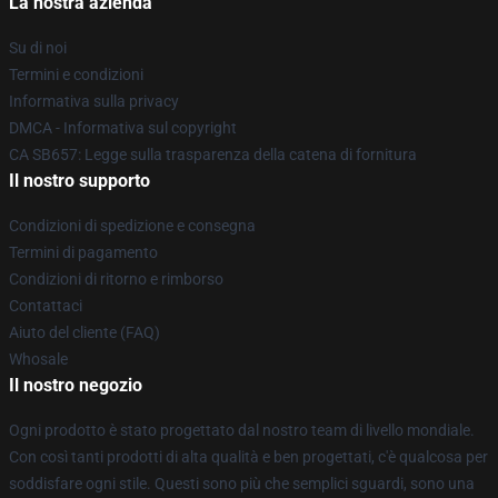
La nostra azienda
Su di noi
Termini e condizioni
Informativa sulla privacy
DMCA - Informativa sul copyright
CA SB657: Legge sulla trasparenza della catena di fornitura
Il nostro supporto
Condizioni di spedizione e consegna
Termini di pagamento
Condizioni di ritorno e rimborso
Contattaci
Aiuto del cliente (FAQ)
Whosale
Il nostro negozio
Ogni prodotto è stato progettato dal nostro team di livello mondiale.
Con così tanti prodotti di alta qualità e ben progettati, c'è qualcosa per
soddisfare ogni stile. Questi sono più che semplici sguardi, sono una