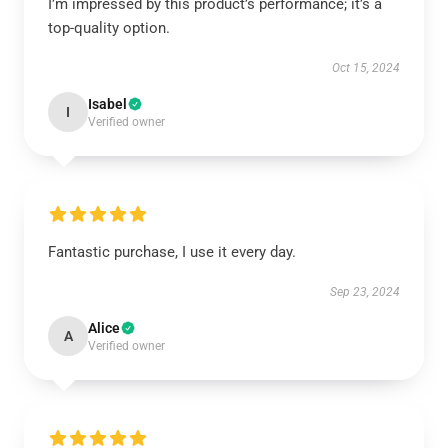
I’m impressed by this product’s performance; it’s a
top-quality option.
Oct 15, 2024
Isabel
I
Verified owner
Fantastic purchase, I use it every day.
Sep 23, 2024
Alice
A
Verified owner