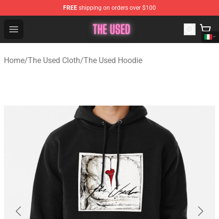
FREE
shipping on orders over $100
The Used Store - Official The Used Merchandise Shop
Open menu
Home
/
The Used Cloth
/
The Used Hoodie