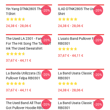
Yin Yang DTNk2805 The Used
ILAD DTNK2805 The Used T-
-20%
-20%
T-Shirt
Shirt
24,38 € - 28,06 €
24,38 € - 28,06 €
The Used LA 2301 - Famous
L'usato Band Pullover Felpa
-20%
-20%
For The Hit Song The Taste Of
RB0301
Ink The Used Sweatshirt
37,67 € - 44,11 €
37,67 € - 44,11 €
La Banda Utilizzata (5)
La Band Usata Classic TShirt
-20%
-20%
Pullover Felpa RB0301
RB0301
37,67 € - 44,11 €
24,38 € - 28,06 €
The Used Band All That I Have
La Band Usata Classic TShirt
-20%
-20%
Got Pullover Hoodie RB0301
RB0301