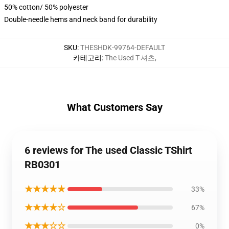
50% cotton/ 50% polyester
Double-needle hems and neck band for durability
SKU
:
THESHDK-99764-DEFAULT
카테고리
:
The Used T-셔츠
,
What Customers Say
6 reviews for The used Classic TShirt
RB0301
★★★★★
33%
★★★★☆
67%
★★★☆☆
0%