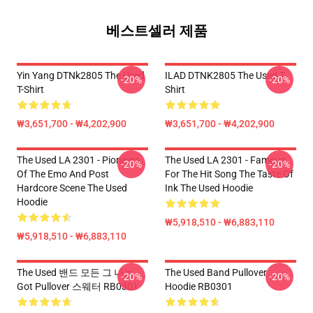
베스트셀러 제품
Yin Yang DTNk2805 The Used
ILAD DTNK2805 The Used T-
-20%
-20%
T-Shirt
Shirt
₩3,651,700 - ₩4,202,900
₩3,651,700 - ₩4,202,900
The Used LA 2301 - Pioneers
The Used LA 2301 - Famous
-20%
-20%
Of The Emo And Post
For The Hit Song The Taste Of
Hardcore Scene The Used
Ink The Used Hoodie
Hoodie
₩5,918,510 - ₩6,883,110
₩5,918,510 - ₩6,883,110
The Used 밴드 모든 그 나는
The Used Band Pullover
-20%
-20%
Got Pullover 스웨터 RB0301
Hoodie RB0301