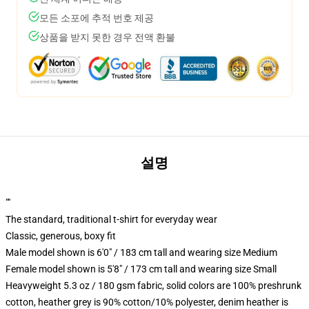
모든 소포에 추적 번호 제공
상품을 받지 못한 경우 전액 환불
설명
""
The standard, traditional t-shirt for everyday wear
Classic, generous, boxy fit
Male model shown is 6'0" / 183 cm tall and wearing size Medium
Female model shown is 5'8" / 173 cm tall and wearing size Small
Heavyweight 5.3 oz / 180 gsm fabric, solid colors are 100% preshrunk
cotton, heather grey is 90% cotton/10% polyester, denim heather is