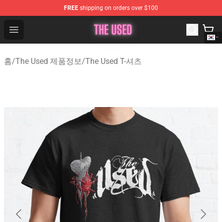
FREE
shipping on orders over $100
The Used Store - Official The Used Merchandise Shop
Open menu
홈
/
The Used 제품정보
/
The Used T-셔츠