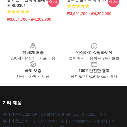
-20%
-20%
츠 RB0301
₩3,651,700 - ₩4,202,900
₩3,651,700 - ₩4,202,900
Footer
전 세계 배송
안심하고 쇼핑하세요
200개 이상의 국가로 배송
클릭에서 배송까지 24/7 보호
국제 보증
100% 안전한 결제
사용 국가에서 제공
페이팔 / 마스터카드 / 비자
기타 제품
우리의 본사
: 22919명 Commerce St, 댈러스, TX 75226, 미국
우리의 창고
: 아니오 22 Chaowai 거리, Chengjiang 시, 베이징, CN