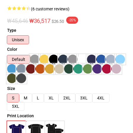
(6 customer reviews)
₩45,646
₩36,517
-20%
$26.50
Type
Unisex
Color
Default
Size
S
M
L
XL
2XL
3XL
4XL
5XL
Print Location