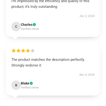
I’m impressed by the efficiency and quality of this
product; it’s truly outstanding.
Dec 2, 2024
Charles
C
Verified owner
The product matches the description perfectly.
Strongly endorse it.
Nov 4, 2024
Blake
B
Verified owner