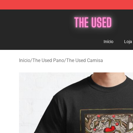
The Used Store - Official The Used Merchandise Shop
Início
Loja
Início
/
The Used Pano
/
The Used Camisa