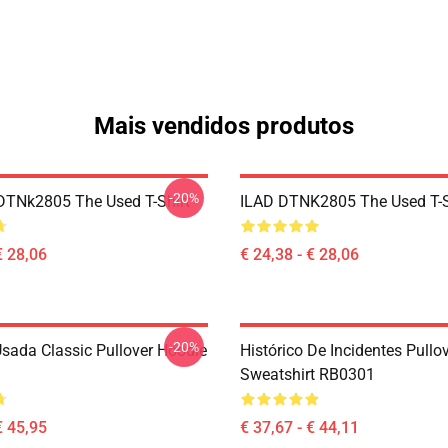
Mais vendidos produtos
-20%
DTNk2805 The Used T-Shirt
ILAD DTNK2805 The Used T-S
€ 28,06
€ 24,38 - € 28,06
-20%
sada Classic Pullover Hoodie
Histórico De Incidentes Pullo
Sweatshirt RB0301
€ 45,95
€ 37,67 - € 44,11