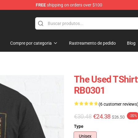
FREE
shipping on orders over $100
Compre por categoria
Rastreamento de pedido
Blog
The Used TShirt
RB0301
(6 customer reviews
€30.48
€24.38
-20%
$26.50
Type
Unisex