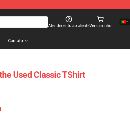
Atendimento ao cliente
Ver carrinho
Contato
the Used Classic TShirt
)