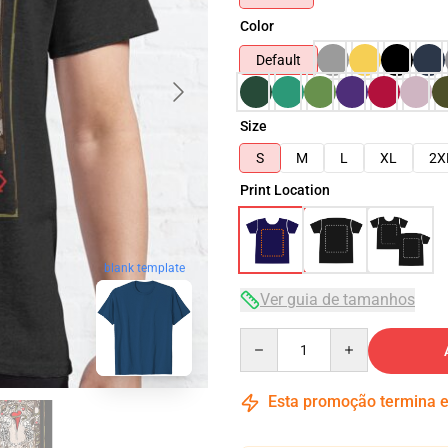
Color
Default
Size
S
M
L
XL
2X
Print Location
blank template
Ver guia de tamanhos
Quantity
Esta promoção termina