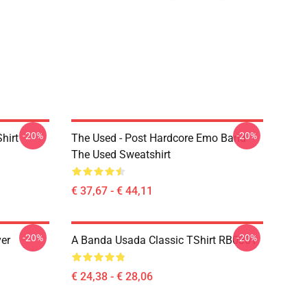
-20%
-20%
hirt
The Used - Post Hardcore Emo Band
The Used Sweatshirt
€ 37,67 - € 44,11
-20%
-20%
ver
A Banda Usada Classic TShirt RB0301
€ 24,38 - € 28,06