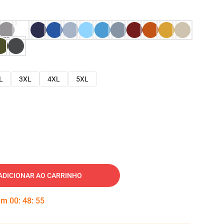
L
3XL
4XL
5XL
ADICIONAR AO CARRINHO
 em
00
:
48
:
54