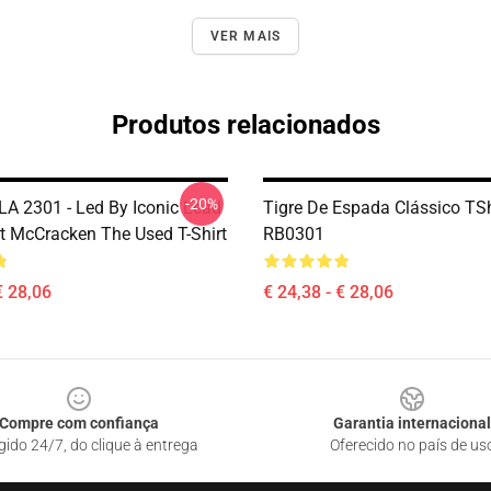
VER MAIS
Produtos relacionados
-20%
LA 2301 - Led By Iconic Lead
Tigre De Espada Clássico TSh
rt McCracken The Used T-Shirt
RB0301
€ 28,06
€ 24,38 - € 28,06
Compre com confiança
Garantia internacional
gido 24/7, do clique à entrega
Oferecido no país de us