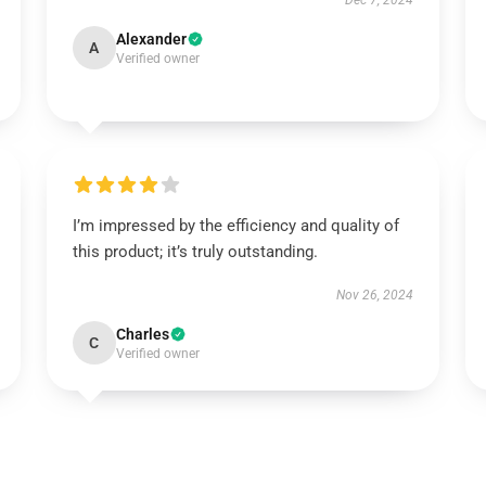
Dec 7, 2024
Alexander
A
Verified owner
I’m impressed by the efficiency and quality of
this product; it’s truly outstanding.
Nov 26, 2024
Charles
C
Verified owner