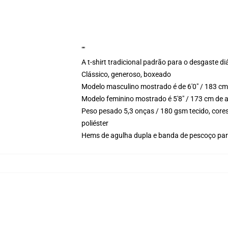
""
A t-shirt tradicional padrão para o desgaste di
Clássico, generoso, boxeado
Modelo masculino mostrado é de 6'0" / 183 cm
Modelo feminino mostrado é 5'8" / 173 cm de 
Peso pesado 5,3 onças / 180 gsm tecido, cores
poliéster
Hems de agulha dupla e banda de pescoço par