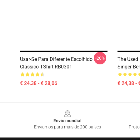
-20%
Usar-Se Para Diferente Escolhido
The Used 
Clássico TShirt RB0301
Singer Be
€ 24,38 - € 28,06
€ 24,38 - 
Footer
Envio mundial
Enviamos para mais de 200 países
Prote