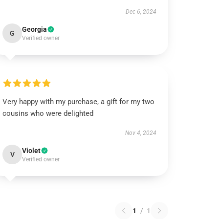
Dec 6, 2024
Georgia
G
Verified owner
Very happy with my purchase, a gift for my two
cousins who were delighted
Nov 4, 2024
Violet
V
Verified owner
1
/
1