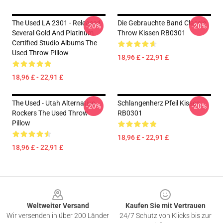
The Used LA 2301 - Released
Die Gebrauchte Band Classic
-20%
-20%
Several Gold And Platinum
Throw Kissen RB0301
Certified Studio Albums The
Used Throw Pillow
18,96 £ - 22,91 £
18,96 £ - 22,91 £
The Used - Utah Alternative
Schlangenherz Pfeil Kissen
-20%
-20%
Rockers The Used Throw
RB0301
Pillow
18,96 £ - 22,91 £
18,96 £ - 22,91 £
Footer
Weltweiter Versand
Kaufen Sie mit Vertrauen
Wir versenden in über 200 Länder
24/7 Schutz von Klicks bis zur