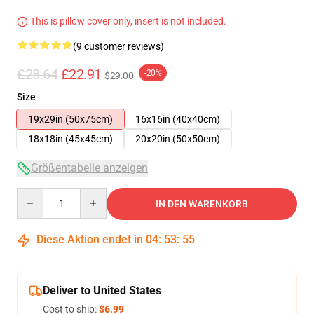
This is pillow cover only, insert is not included.
(9 customer reviews)
£28.64
£22.91
-20%
$29.00
Size
19x29in (50x75cm)
16x16in (40x40cm)
18x18in (45x45cm)
20x20in (50x50cm)
Größentabelle anzeigen
Quantity
IN DEN WARENKORB
Diese Aktion endet in
04
:
53
:
54
Deliver to United States
Cost to ship:
$6.99