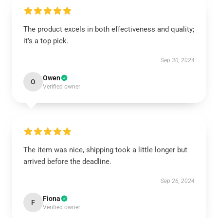
The product excels in both effectiveness and quality;
it’s a top pick.
Sep 30, 2024
Owen
O
Verified owner
The item was nice, shipping took a little longer but
arrived before the deadline.
Sep 26, 2024
Fiona
F
Verified owner