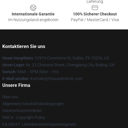
Lieferung
Internationale Garantie
100% Sicherer Checkout
Im Nutzungsland angeboten
PayPal / MasterCard / Visa
Kontaktieren Sie uns
Unser Hauptbüro
: 22919 Commerce St, Dallas, TX 75226, US
Unser Lager
: Nr. 22 Chaowai Street, Chengjiang City, Beijing, CN
Geruch
: 9AM – 5PM (Mon – Fri)
E-Mail senden
: Kontakt@theusedmerch.com
Unsere Firma
Über uns
Allgemeine Geschäftsbedingungen
Datenschutzrichtlinien
DMCA - Copyright Policy
CA SB657: Lieferkettentransparenzgesetz