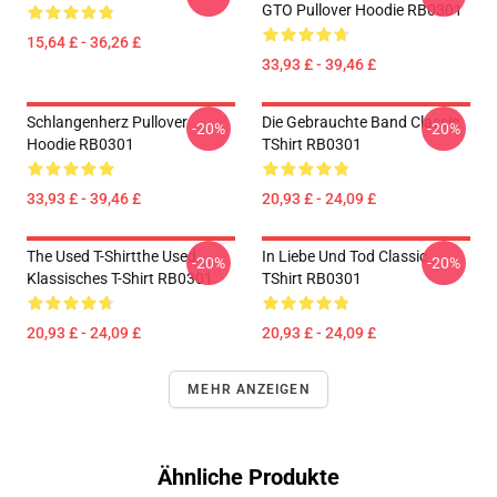
GTO Pullover Hoodie RB0301
15,64 £ - 36,26 £
33,93 £ - 39,46 £
Schlangenherz Pullover
Die Gebrauchte Band Classic
-20%
-20%
Hoodie RB0301
TShirt RB0301
33,93 £ - 39,46 £
20,93 £ - 24,09 £
The Used T-Shirtthe Used
In Liebe Und Tod Classic
-20%
-20%
Klassisches T-Shirt RB0301
TShirt RB0301
20,93 £ - 24,09 £
20,93 £ - 24,09 £
MEHR ANZEIGEN
Ähnliche Produkte