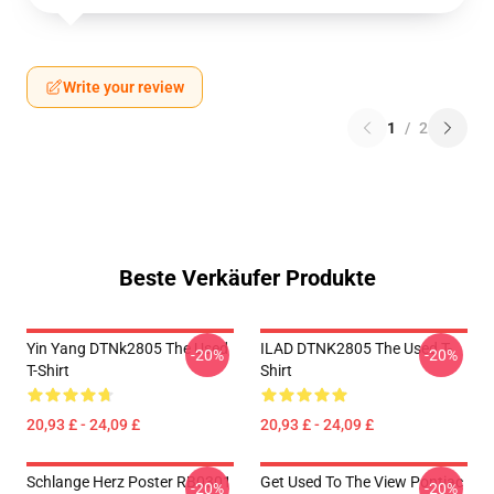
Write your review
1
/
2
Beste Verkäufer Produkte
Yin Yang DTNk2805 The Used
ILAD DTNK2805 The Used T-
-20%
-20%
T-Shirt
Shirt
20,93 £ - 24,09 £
20,93 £ - 24,09 £
Schlange Herz Poster RB0301
Get Used To The View Pontiac
-20%
-20%