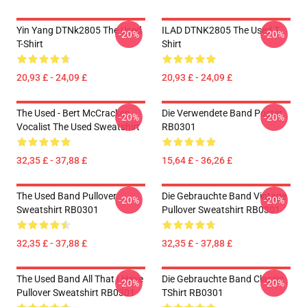
Yin Yang DTNk2805 The Used
ILAD DTNK2805 The Used T-
-20%
-20%
T-Shirt
Shirt
20,93 £ - 24,09 £
20,93 £ - 24,09 £
The Used - Bert McCracken
Die Verwendete Band Poster
-20%
-20%
Vocalist The Used Sweatshirt
RB0301
32,35 £ - 37,88 £
15,64 £ - 36,26 £
The Used Band Pullover
Die Gebrauchte Band Vintage
-20%
-20%
Sweatshirt RB0301
Pullover Sweatshirt RB0301
32,35 £ - 37,88 £
32,35 £ - 37,88 £
The Used Band All That I Have
Die Gebrauchte Band Classic
-20%
-20%
Pullover Sweatshirt RB0301
TShirt RB0301