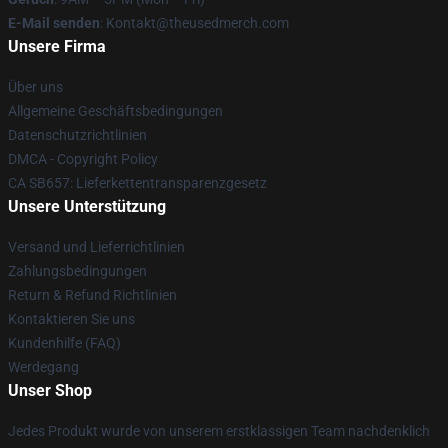
E-Mail senden
: Kontakt@theusedmerch.com
Unsere Firma
Über uns
Allgemeine Geschäftsbedingungen
Datenschutzrichtlinien
DMCA - Copyright Policy
CA SB657: Lieferkettentransparenzgesetz
Unsere Unterstützung
Versand und Lieferrichtlinien
Zahlungsbedingungen
Return & Refund Richtlinien
Kontaktieren Sie uns
Kundenhilfe (FAQ)
Werdegang
Unser Shop
Jedes Produkt wurde von unserem erstklassigen Team nachdenklich