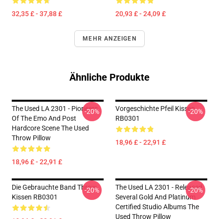
32,35 £ - 37,88 £
20,93 £ - 24,09 £
MEHR ANZEIGEN
Ähnliche Produkte
The Used LA 2301 - Pioneers
Vorgeschichte Pfeil Kissen
-20%
-20%
Of The Emo And Post
RB0301
Hardcore Scene The Used
Throw Pillow
18,96 £ - 22,91 £
18,96 £ - 22,91 £
Die Gebrauchte Band Throw
The Used LA 2301 - Released
-20%
-20%
Kissen RB0301
Several Gold And Platinum
Certified Studio Albums The
Used Throw Pillow