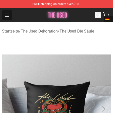
FREE
shipping on orders over $100
The Used Store - Official The Used Merchandise Shop
Open menu
Startseite
/
The Used Dekoration
/
The Used Die Säule