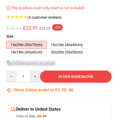
This is pillow cover only, insert is not included.
(5 customer reviews)
£28.64
£22.91
-20%
$29.00
Size
19x29in (50x75cm)
16x16in (40x40cm)
18x18in (45x45cm)
20x20in (50x50cm)
Größentabelle anzeigen
Quantity
IN DEN WARENKORB
Diese Aktion endet in
03
:
50
:
48
Deliver to United States
Cost to ship:
$6.99