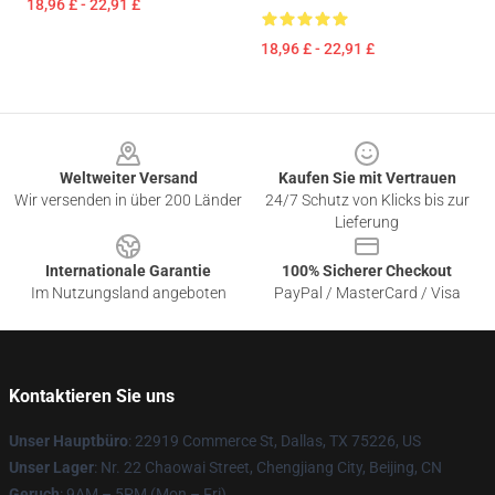
18,96 £ - 22,91 £
18,96 £ - 22,91 £
Footer
Weltweiter Versand
Kaufen Sie mit Vertrauen
Wir versenden in über 200 Länder
24/7 Schutz von Klicks bis zur
Lieferung
Internationale Garantie
100% Sicherer Checkout
Im Nutzungsland angeboten
PayPal / MasterCard / Visa
Kontaktieren Sie uns
Unser Hauptbüro
: 22919 Commerce St, Dallas, TX 75226, US
Unser Lager
: Nr. 22 Chaowai Street, Chengjiang City, Beijing, CN
Geruch
: 9AM – 5PM (Mon – Fri)